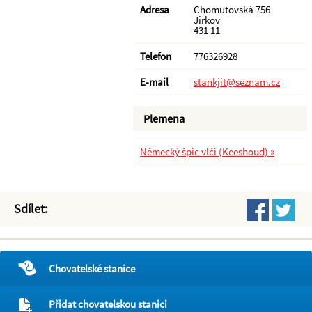
Adresa
Chomutovská 756
Jirkov
431 11
Telefon
776326928
E-mail
stankjit@seznam.cz
Plemena
Německý špic vlčí (Keeshoud) »
Sdílet:
Chovatelské stanice
Přidat chovatelskou stanici