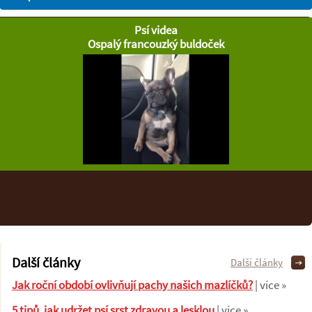
Psí videa
Ospalý francouzký buldoček
Další články
Další články
Jak roční období ovlivňují pachy našich mazlíčků?
| více »
5 tipů, jak udržet psí srst zdravou a lesklou
| více »