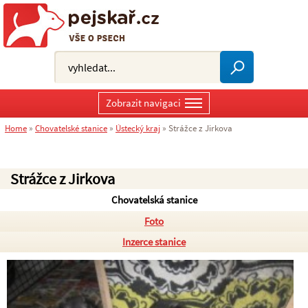
Zobrazit navigaci
Home
»
Chovatelské stanice
»
Ústecký kraj
»
Strážce z Jirkova
Strážce z Jirkova
Chovatelská stanice
Foto
Inzerce stanice