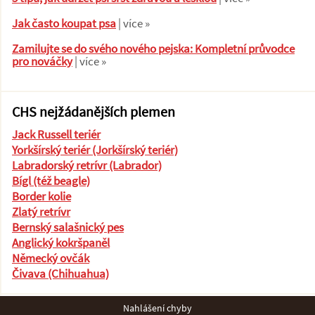
Jak často koupat psa
| více »
Zamilujte se do svého nového pejska: Kompletní průvodce
pro nováčky
| více »
CHS nejžádanějších plemen
Jack Russell teriér
Yorkšírský teriér (Jorkšírský teriér)
Labradorský retrívr (Labrador)
Bígl (též beagle)
Border kolie
Zlatý retrívr
Bernský salašnický pes
Anglický kokršpaněl
Německý ovčák
Čivava (Chihuahua)
Nahlášení chyby