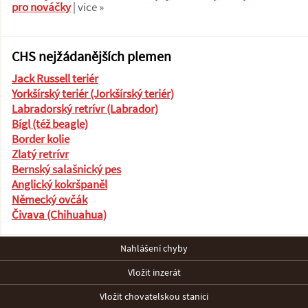
pro nováčky
| více »
CHS nejžádanějších plemen
Jack Russell teriér
Yorkšírský teriér (Jorkšírský teriér)
Labradorský retrívr (Labrador)
Bígl (též beagle)
Border kolie
Zlatý retrívr
Bernský salašnický pes
Anglický kokršpaněl
Německý ovčák
Čivava (Chihuahua)
Nahlášení chyby
Vložit inzerát
Vložit chovatelskou stanici