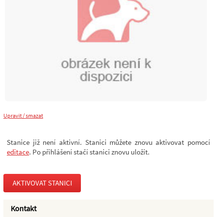
Upravit / smazat
Stanice již není aktivní. Stanici můžete znovu aktivovat pomocí
editace
. Po přihlášení stačí stanici znovu uložit.
AKTIVOVAT STANICI
Kontakt