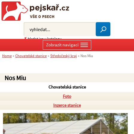
✗
hledat jen v katalogu
Zobrazit navigaci
Home
»
Chovatelské stanice
»
Středočeský kraj
»
Nos Miu
Nos Miu
Chovatelská stanice
Foto
Inzerce stanice