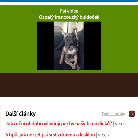
Psí videa
Ospalý francouzký buldoček
Další články
Další články
Jak roční období ovlivňují pachy našich mazlíčků?
| více »
5 tipů, jak udržet psí srst zdravou a lesklou
| více »