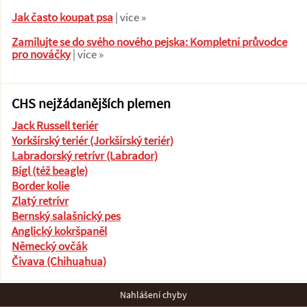
Jak často koupat psa
| více »
Zamilujte se do svého nového pejska: Kompletní průvodce
pro nováčky
| více »
CHS nejžádanějších plemen
Jack Russell teriér
Yorkšírský teriér (Jorkšírský teriér)
Labradorský retrívr (Labrador)
Bígl (též beagle)
Border kolie
Zlatý retrívr
Bernský salašnický pes
Anglický kokršpaněl
Německý ovčák
Čivava (Chihuahua)
Nahlášení chyby