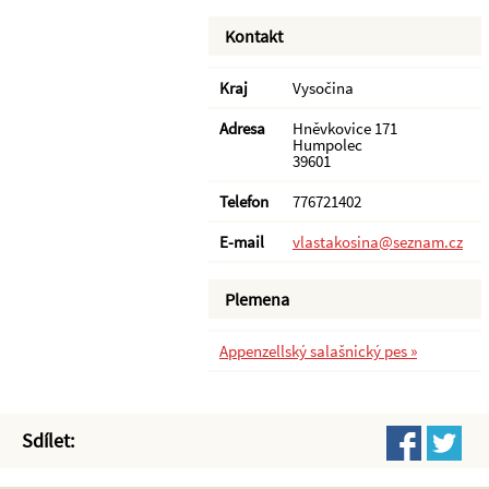
Kontakt
Kraj
Vysočina
Adresa
Hněvkovice 171
Humpolec
39601
Telefon
776721402
E-mail
vlastakosina@seznam.cz
Plemena
Appenzellský salašnický pes »
Sdílet: