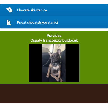
Chovatelské stanice
Přidat chovatelskou stanici
Psí videa
Ospalý francouzký buldoček