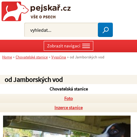
Zobrazit navigaci
Home
»
Chovatelské stanice
»
Vysočina
»
od Jamborských vod
od Jamborských vod
Chovatelská stanice
Foto
Inzerce stanice