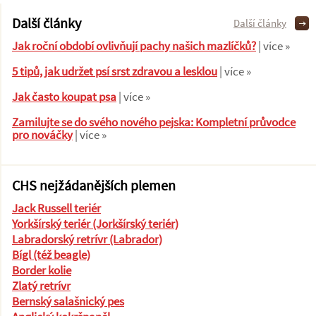
Další články
Další články
Jak roční období ovlivňují pachy našich mazlíčků?
| více »
5 tipů, jak udržet psí srst zdravou a lesklou
| více »
Jak často koupat psa
| více »
Zamilujte se do svého nového pejska: Kompletní průvodce
pro nováčky
| více »
CHS nejžádanějších plemen
Jack Russell teriér
Yorkšírský teriér (Jorkšírský teriér)
Labradorský retrívr (Labrador)
Bígl (též beagle)
Border kolie
Zlatý retrívr
Bernský salašnický pes