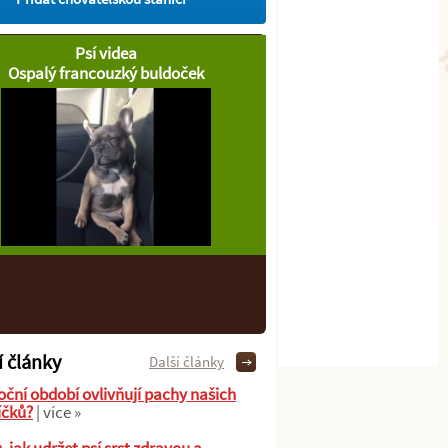
Psí videa
Ospalý francouzký buldoček
í články
Další články
oční období ovlivňují pachy našich
íčků?
| více »