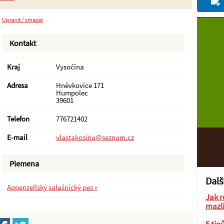
Upravit / smazat
Kontakt
Kraj
Vysočina
Adresa
Hněvkovice 171
Humpolec
39601
Telefon
776721402
E-mail
vlastakosina@seznam.cz
Plemena
Dalš
Appenzellský salašnický pes »
Jak r
mazl