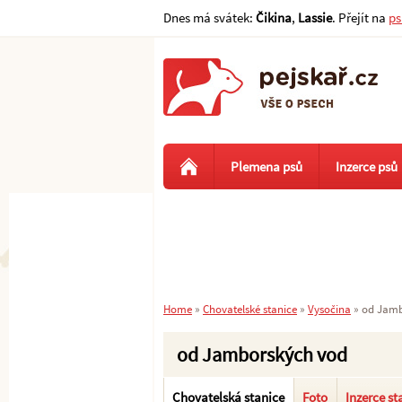
Dnes má svátek:
Čikina
,
Lassie
. Přejít na
ps
Plemena psů
Inzerce psů
Home
»
Chovatelské stanice
»
Vysočina
»
od Jamb
od Jamborských vod
Chovatelská stanice
Foto
Inzerce st