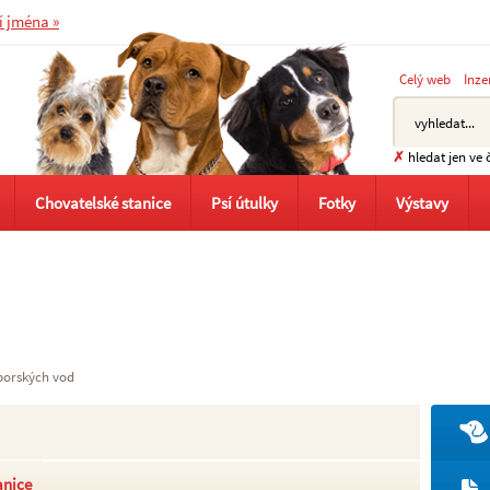
í jména »
Celý web
Inze
✗
hledat jen ve 
Chovatelské stanice
Psí útulky
Fotky
Výstavy
orských vod
anice