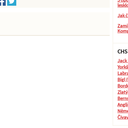
5 tip
leskl
Jak č
Zamil
Komp
CHS
Jack 
Yorkš
Labra
Bígl 
Borde
Zlatý
Berns
Angli
Něme
Čiva