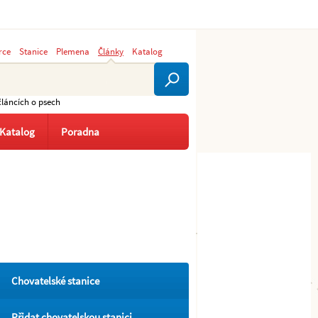
rce
Stanice
Plemena
Články
Katalog
článcích o psech
Katalog
Poradna
Chovatelské stanice
Přidat chovatelskou stanici