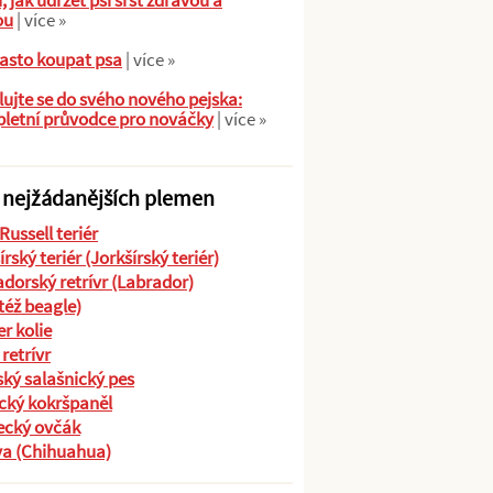
ů, jak udržet psí srst zdravou a
ou
| více »
asto koupat psa
| více »
ujte se do svého nového pejska:
letní průvodce pro nováčky
| více »
 nejžádanějších plemen
Russell teriér
írský teriér (Jorkšírský teriér)
dorský retrívr (Labrador)
(též beagle)
r kolie
 retrívr
ký salašnický pes
cký kokršpaněl
cký ovčák
va (Chihuahua)