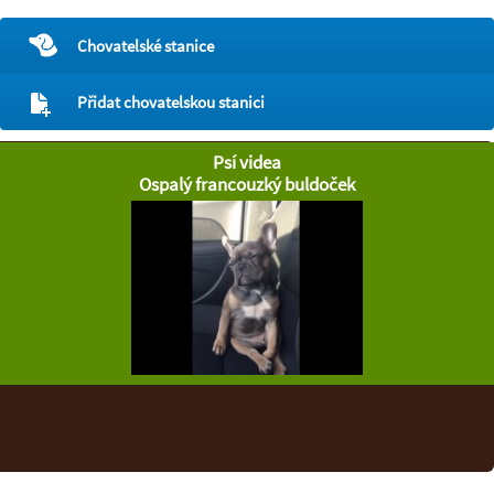
Chovatelské stanice
Přidat chovatelskou stanici
Psí videa
Ospalý francouzký buldoček