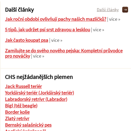
Další články
Další články
Jak roční období ovlivňují pachy našich mazlíčků?
| více »
5 tipů, jak udržet psí srst zdravou a lesklou
| více »
Jak často koupat psa
| více »
Zamilujte se do svého nového pejska: Kompletní průvodce
pro nováčky
| více »
CHS nejžádanějších plemen
Jack Russell teriér
Yorkšírský teriér (Jorkšírský teriér)
Labradorský retrívr (Labrador)
Bígl (též beagle)
Border kolie
Zlatý retrívr
Bernský salašnický pes