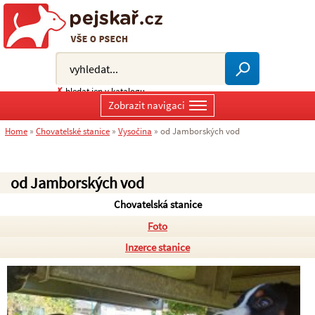
✗
hledat jen v katalogu
Zobrazit navigaci
Home
»
Chovatelské stanice
»
Vysočina
»
od Jamborských vod
od Jamborských vod
Chovatelská stanice
Foto
Inzerce stanice