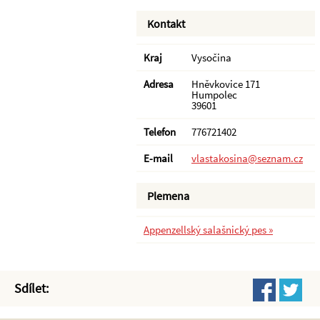
Kontakt
Kraj
Vysočina
Adresa
Hněvkovice 171
Humpolec
39601
Telefon
776721402
E-mail
vlastakosina@seznam.cz
Plemena
Appenzellský salašnický pes »
Sdílet: