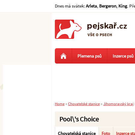
Dnes má svátek:
Arleta
,
Bergeron
,
King
. Př
Plemena psů
Inzerce psů
Home
»
Chovatelské stanice
»
Jihomoravský kraj
Pool\'s Choice
Chovatelská stanice
Foto
Inzerce st