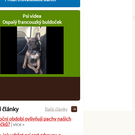
Psí videa
Ospalý francouzký buldoček
í články
Další články
oční období ovlivňují pachy našich
íčků?
| více »