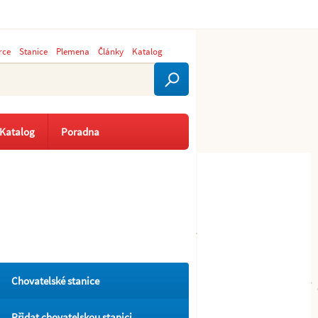
rce
Stanice
Plemena
Články
Katalog
Katalog
Poradna
Chovatelské stanice
Přidat chovatelskou stanici