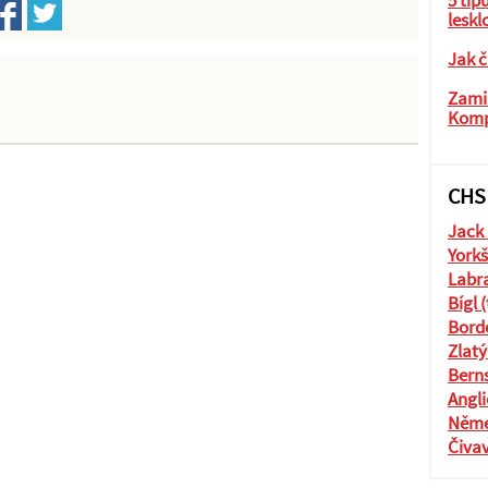
5 tip
leskl
Jak č
Zamil
Komp
CHS
Jack 
Yorkš
Labra
Bígl 
Borde
Zlatý
Berns
Angli
Něme
Čiva