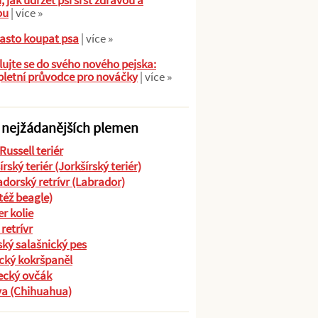
ů, jak udržet psí srst zdravou a
ou
| více »
asto koupat psa
| více »
ujte se do svého nového pejska:
letní průvodce pro nováčky
| více »
 nejžádanějších plemen
Russell teriér
írský teriér (Jorkšírský teriér)
dorský retrívr (Labrador)
(též beagle)
r kolie
 retrívr
ký salašnický pes
cký kokršpaněl
cký ovčák
va (Chihuahua)