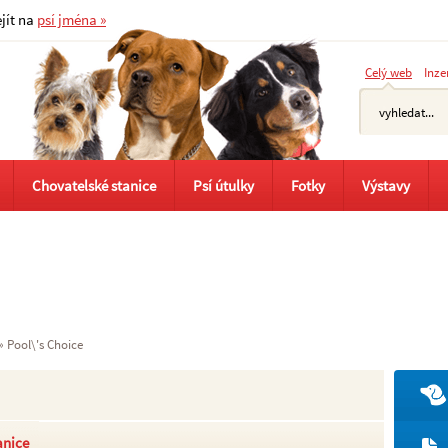
ejít na
psí jména »
Celý web
Inze
Chovatelské stanice
Psí útulky
Fotky
Výstavy
»
Pool\'s Choice
anice