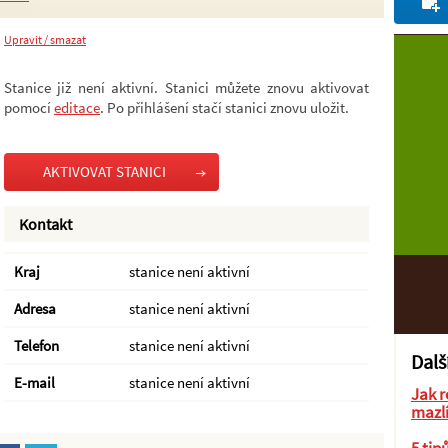
Upravit / smazat
Stanice již není aktivní. Stanici můžete znovu aktivovat
pomocí
editace
. Po přihlášení stačí stanici znovu uložit.
AKTIVOVAT STANICI
Kontakt
Kraj
stanice není aktivní
Adresa
stanice není aktivní
Telefon
stanice není aktivní
Dalš
E-mail
stanice není aktivní
Jak r
mazl