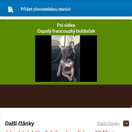
Přidat chovatelskou stanici
Psí videa
Ospalý francouzký buldoček
Další články
Další články