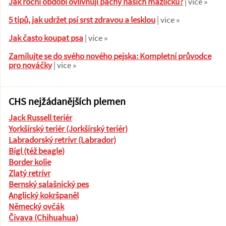
Jak roční období ovlivňují pachy našich mazlíčků?
| více »
5 tipů, jak udržet psí srst zdravou a lesklou
| více »
Jak často koupat psa
| více »
Zamilujte se do svého nového pejska: Kompletní průvodce
pro nováčky
| více »
CHS nejžádanějších plemen
Jack Russell teriér
Yorkšírský teriér (Jorkšírský teriér)
Labradorský retrívr (Labrador)
Bígl (též beagle)
Border kolie
Zlatý retrívr
Bernský salašnický pes
Anglický kokršpaněl
Německý ovčák
Čivava (Chihuahua)