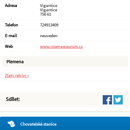
Adresa
Vigantice
Vigantice
756 61
Telefon
724913409
E-mail
neuveden
Web
www.rosenawaurum.cz
Plemena
Zlatý retrívr »
Sdílet:
Chovatelské stanice