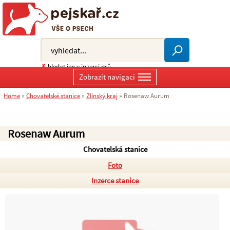
✗
hledat jen v inzerci psů
Zobrazit navigaci
Home
»
Chovatelské stanice
»
Zlínský kraj
»
Rosenaw Aurum
Rosenaw Aurum
Chovatelská stanice
Foto
Inzerce stanice