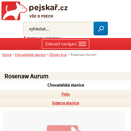
✗
hledat jen v katalogu
Zobrazit navigaci
Home
»
Chovatelské stanice
»
Zlínský kraj
»
Rosenaw Aurum
Rosenaw Aurum
Chovatelská stanice
Foto
Inzerce stanice