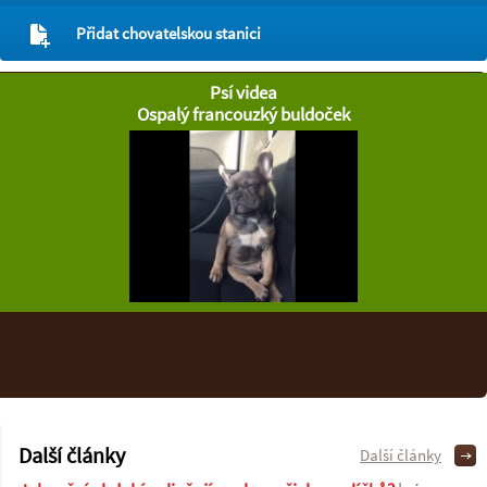
Přidat chovatelskou stanici
Psí videa
Ospalý francouzký buldoček
Další články
Další články