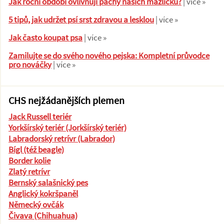
Jak roční období ovlivňují pachy našich mazlíčků?
| více »
5 tipů, jak udržet psí srst zdravou a lesklou
| více »
Jak často koupat psa
| více »
Zamilujte se do svého nového pejska: Kompletní průvodce
pro nováčky
| více »
CHS nejžádanějších plemen
Jack Russell teriér
Yorkšírský teriér (Jorkšírský teriér)
Labradorský retrívr (Labrador)
Bígl (též beagle)
Border kolie
Zlatý retrívr
Bernský salašnický pes
Anglický kokršpaněl
Německý ovčák
Čivava (Chihuahua)