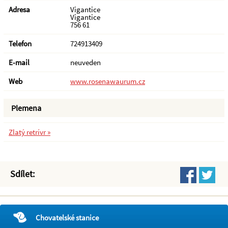
Adresa
Vigantice
Vigantice
756 61
Telefon
724913409
E-mail
neuveden
Web
www.rosenawaurum.cz
Plemena
Zlatý retrívr »
Sdílet:
Chovatelské stanice