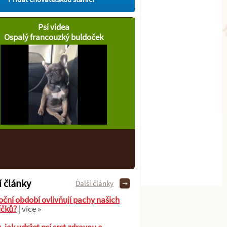
Psí videa
Ospalý francouzký buldoček
í články
Další články
oční období ovlivňují pachy našich
íčků?
| více »