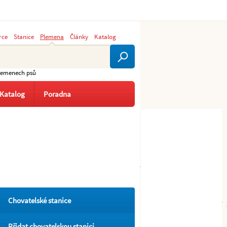
rce
Stanice
Plemena
Články
Katalog
plemenech psů
Katalog
Poradna
Chovatelské stanice
Přidat chovatelskou stanici