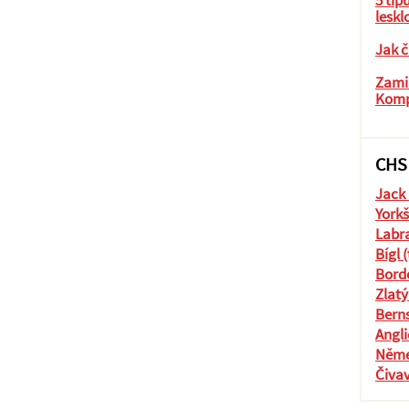
5 tip
leskl
Jak č
Zamil
Komp
CHS
Jack 
Yorkš
Labra
Bígl 
Borde
Zlatý
Berns
Angli
Něme
Čiva