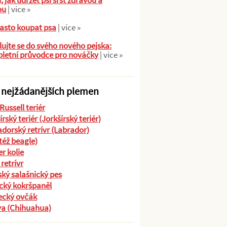
ů, jak udržet psí srst zdravou a
ou
| více »
asto koupat psa
| více »
ujte se do svého nového pejska:
letní průvodce pro nováčky
| více »
 nejžádanějších plemen
Russell teriér
írský teriér (Jorkšírský teriér)
dorský retrívr (Labrador)
(též beagle)
r kolie
 retrívr
ký salašnický pes
cký kokršpaněl
cký ovčák
va (Chihuahua)