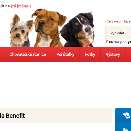
ejít na
psí jména »
Celý web
Inze
✗
hledat jen v 
Chovatelské stanice
Psí útulky
Fotky
Výstavy
ia Benefit