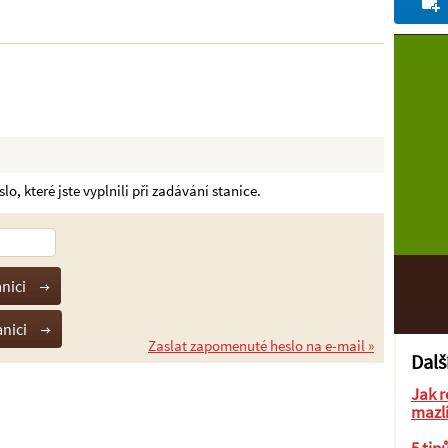
o, které jste vyplnili při zadávání stanice.
Zaslat zapomenuté heslo na e-mail »
Dalš
Jak r
mazl