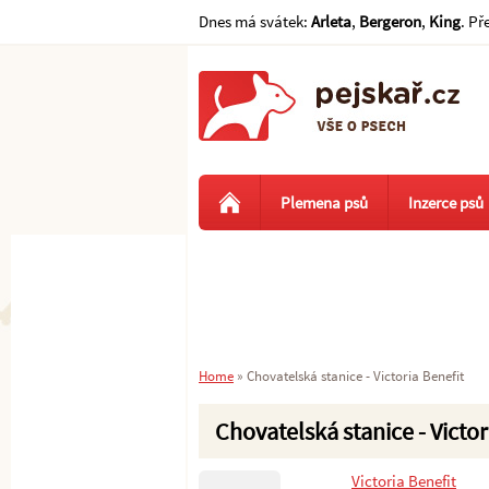
Dnes má svátek:
Arleta
,
Bergeron
,
King
. Př
Plemena psů
Inzerce psů
Home
»
Chovatelská stanice - Victoria Benefit
Chovatelská stanice - Victor
Victoria Benefit