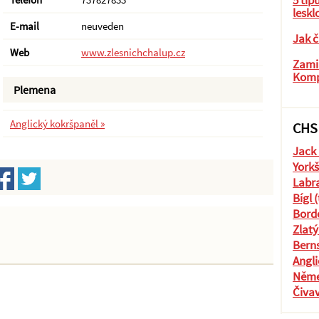
5 tip
leskl
E-mail
neuveden
Jak č
Web
www.zlesnichchalup.cz
Zamil
Komp
Plemena
Anglický kokršpaněl »
CHS
Jack 
Yorkš
Labra
Bígl 
Borde
Zlatý
Berns
Angli
Něme
Čiva