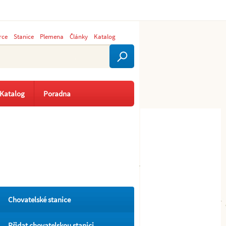
rce
Stanice
Plemena
Články
Katalog
Katalog
Poradna
Chovatelské stanice
Přidat chovatelskou stanici