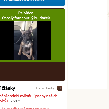
Psí videa
Ospalý francouzký buldoček
í články
Další články
oční období ovlivňují pachy našich
íčků?
| více »