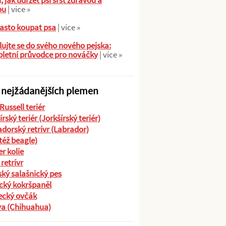
ů, jak udržet psí srst zdravou a
ou
| více »
asto koupat psa
| více »
ujte se do svého nového pejska:
letní průvodce pro nováčky
| více »
 nejžádanějších plemen
Russell teriér
írský teriér (Jorkšírský teriér)
dorský retrívr (Labrador)
(též beagle)
r kolie
 retrívr
ký salašnický pes
cký kokršpaněl
cký ovčák
va (Chihuahua)