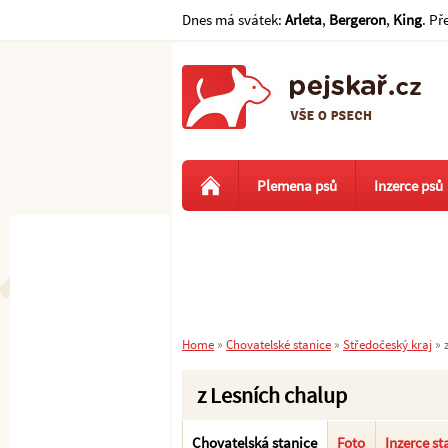
Dnes má svátek:
Arleta
,
Bergeron
,
King
. Př
Plemena psů
Inzerce psů
Home
»
Chovatelské stanice
»
Středočeský kraj
»
z Lesních chalup
Chovatelská stanice
Foto
Inzerce st