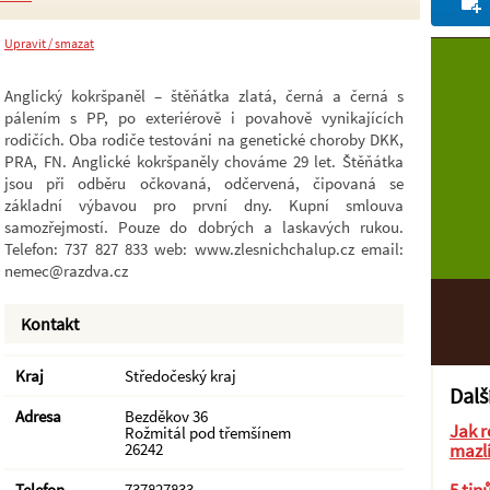
Upravit / smazat
Anglický kokršpaněl – štěňátka zlatá, černá a černá s
pálením s PP, po exteriérově i povahově vynikajících
rodičích. Oba rodiče testováni na genetické choroby DKK,
PRA, FN. Anglické kokršpaněly chováme 29 let. Štěňátka
jsou při odběru očkovaná, odčervená, čipovaná se
základní výbavou pro první dny. Kupní smlouva
samozřejmostí. Pouze do dobrých a laskavých rukou.
Telefon: 737 827 833 web: www.zlesnichchalup.cz email:
nemec@razdva.cz
Kontakt
Kraj
Středočeský kraj
Dalš
Adresa
Bezděkov 36
Jak r
Rožmitál pod třemšínem
26242
mazl
Telefon
737827833