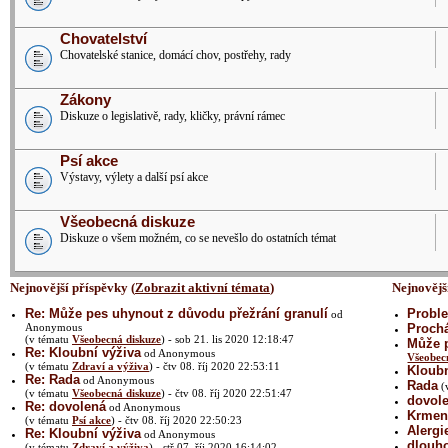
Chovatelství
Chovatelské stanice, domácí chov, postřehy, rady
Zákony
Diskuze o legislativě, rady, kličky, právní rámec
Psí akce
Výstavy, výlety a další psí akce
Všeobecná diskuze
Diskuze o všem možném, co se nevešlo do ostatních témat
Nejnovější příspěvky (
Zobrazit aktivní témata
)
Nejnovějš
Re: Může pes uhynout z důvodu přežrání granulí
Proble
od
Anonymous
Prochá
(v tématu
Všeobecná diskuze
) - sob 21. lis 2020 12:18:47
Může p
Re: Kloubní výživa
od Anonymous
Všeobec
(v tématu
Zdraví a výživa
) - čtv 08. říj 2020 22:53:11
Kloubn
Re: Rada
od Anonymous
Rada
(
(v tématu
Všeobecná diskuze
) - čtv 08. říj 2020 22:51:47
dovol
Re: dovolená
od Anonymous
Krmení
(v tématu
Psí akce
) - čtv 08. říj 2020 22:50:23
Alergi
Re: Kloubní výživa
od Anonymous
dlouh
(v tématu
Zdraví a výživa
) - stř 07. říj 2020 16:14:02