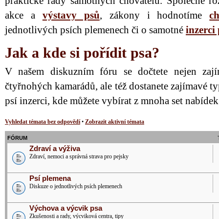
praktické rady samotných chovatelů. Společně ro
akce a
výstavy psů
, zákony i hodnotíme
ch
jednotlivých psích plemenech či o samotné
inzerci
Jak a kde si pořídit psa?
V našem diskuzním fóru se dočtete nejen zají
čtyřnohých kamarádů, ale též dostanete zajímavé ty
psí inzerci, kde můžete vybírat z mnoha set nabíde
Vyhledat témata bez odpovědí
•
Zobrazit aktivní témata
FÓRUM
Zdraví a výživa
Zdraví, nemoci a správná strava pro pejsky
Psí plemena
Diskuze o jednotlivých psích plemenech
Výchova a výcvik psa
Zkušenosti a rady, výcviková centra, tipy