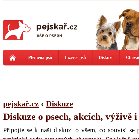
Plemena psů
Inzerce psů
Diskuze
Chovat
pejskař.cz
‹
Diskuze
Diskuze o psech, akcích, výživě 
Připojte se k naší diskuzi o všem, co souvisí se 