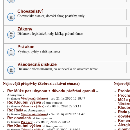
Chovatelství
Chovatelské stanice, domácí chov, postřehy, rady
Zákony
Diskuze o legislativě, rady, kličky, právní rámec
Psí akce
Výstavy, výlety a další psí akce
Všeobecná diskuze
Diskuze o všem možném, co se nevešlo do ostatních témat
Nejnovější příspěvky (
Zobrazit aktivní témata
)
Nejnovějš
Re: Může pes uhynout z důvodu přežrání granulí
Proble
od
Anonymous
Prochá
(v tématu
Všeobecná diskuze
) - sob 21. lis 2020 12:18:47
Může p
Re: Kloubní výživa
od Anonymous
Všeobec
(v tématu
Zdraví a výživa
) - čtv 08. říj 2020 22:53:11
Kloubn
Re: Rada
od Anonymous
Rada
(
(v tématu
Všeobecná diskuze
) - čtv 08. říj 2020 22:51:47
dovol
Re: dovolená
od Anonymous
Krmení
(v tématu
Psí akce
) - čtv 08. říj 2020 22:50:23
Alergi
Re: Kloubní výživa
od Anonymous
dlouh
(v tématu
Zdraví a výživa
) - stř 07. říj 2020 16:14:02