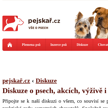
Plemena psů
Inzerce psů
Diskuze
Chovat
pejskař.cz
‹
Diskuze
Diskuze o psech, akcích, výživě 
Připojte se k naší diskuzi o všem, co souvisí se 