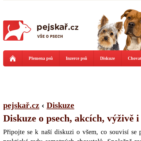
Plemena psů
Inzerce psů
Diskuze
Chovat
pejskař.cz
‹
Diskuze
Diskuze o psech, akcích, výživě 
Připojte se k naší diskuzi o všem, co souvisí se 