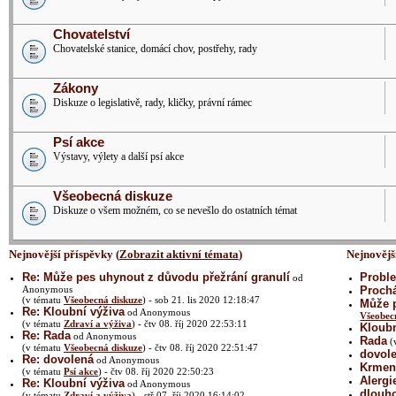
Chovatelství
Chovatelské stanice, domácí chov, postřehy, rady
Zákony
Diskuze o legislativě, rady, kličky, právní rámec
Psí akce
Výstavy, výlety a další psí akce
Všeobecná diskuze
Diskuze o všem možném, co se nevešlo do ostatních témat
Nejnovější příspěvky (
Zobrazit aktivní témata
)
Nejnovějš
Re: Může pes uhynout z důvodu přežrání granulí
Proble
od
Anonymous
Prochá
(v tématu
Všeobecná diskuze
) - sob 21. lis 2020 12:18:47
Může p
Re: Kloubní výživa
od Anonymous
Všeobec
(v tématu
Zdraví a výživa
) - čtv 08. říj 2020 22:53:11
Kloubn
Re: Rada
od Anonymous
Rada
(
(v tématu
Všeobecná diskuze
) - čtv 08. říj 2020 22:51:47
dovol
Re: dovolená
od Anonymous
Krmení
(v tématu
Psí akce
) - čtv 08. říj 2020 22:50:23
Alergi
Re: Kloubní výživa
od Anonymous
dlouh
(v tématu
Zdraví a výživa
) - stř 07. říj 2020 16:14:02