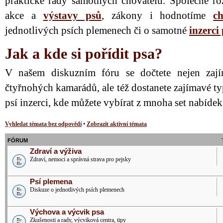
praktické rady samotných chovatelů. Společně ro
akce a
výstavy psů
, zákony i hodnotíme
ch
jednotlivých psích plemenech či o samotné
inzerci
Jak a kde si pořídit psa?
V našem diskuzním fóru se dočtete nejen zají
čtyřnohých kamarádů, ale též dostanete zajímavé ty
psí inzerci, kde můžete vybírat z mnoha set nabíde
Vyhledat témata bez odpovědí
•
Zobrazit aktivní témata
FÓRUM
Zdraví a výživa
Zdraví, nemoci a správná strava pro pejsky
Psí plemena
Diskuze o jednotlivých psích plemenech
Výchova a výcvik psa
Zkušenosti a rady, výcviková centra, tipy