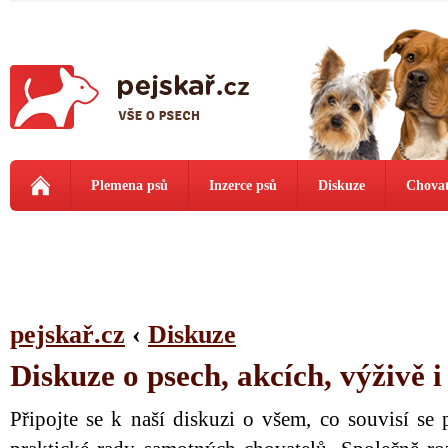
Plemena psů
Inzerce psů
Diskuze
Chovat
pejskař.cz
‹
Diskuze
Diskuze o psech, akcích, výživě 
Připojte se k naší diskuzi o všem, co souvisí se 