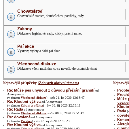
Chovatelství
Chovatelské stanice, domácí chov, postřehy, rady
Zákony
Diskuze o legislativě, rady, kličky, právní rámec
Psí akce
Výstavy, výlety a další psí akce
Všeobecná diskuze
Diskuze o všem možném, co se nevešlo do ostatních témat
Nejnovější příspěvky (
Zobrazit aktivní témata
)
Nejnovějš
Re: Může pes uhynout z důvodu přežrání granulí
Proble
od
Anonymous
Prochá
(v tématu
Všeobecná diskuze
) - sob 21. lis 2020 12:18:47
Může p
Re: Kloubní výživa
od Anonymous
Všeobec
(v tématu
Zdraví a výživa
) - čtv 08. říj 2020 22:53:11
Kloubn
Re: Rada
od Anonymous
Rada
(
(v tématu
Všeobecná diskuze
) - čtv 08. říj 2020 22:51:47
dovol
Re: dovolená
od Anonymous
Krmení
(v tématu
Psí akce
) - čtv 08. říj 2020 22:50:23
Alergi
Re: Kloubní výživa
od Anonymous
dlouh
(v tématu
Zdraví a výživa
) - stř 07. říj 2020 16:14:02