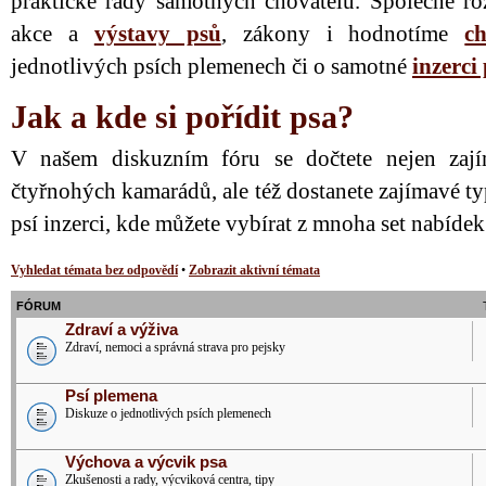
praktické rady samotných chovatelů. Společně ro
akce a
výstavy psů
, zákony i hodnotíme
ch
jednotlivých psích plemenech či o samotné
inzerci
Jak a kde si pořídit psa?
V našem diskuzním fóru se dočtete nejen zají
čtyřnohých kamarádů, ale též dostanete zajímavé ty
psí inzerci, kde můžete vybírat z mnoha set nabíde
Vyhledat témata bez odpovědí
•
Zobrazit aktivní témata
FÓRUM
Zdraví a výživa
Zdraví, nemoci a správná strava pro pejsky
Psí plemena
Diskuze o jednotlivých psích plemenech
Výchova a výcvik psa
Zkušenosti a rady, výcviková centra, tipy