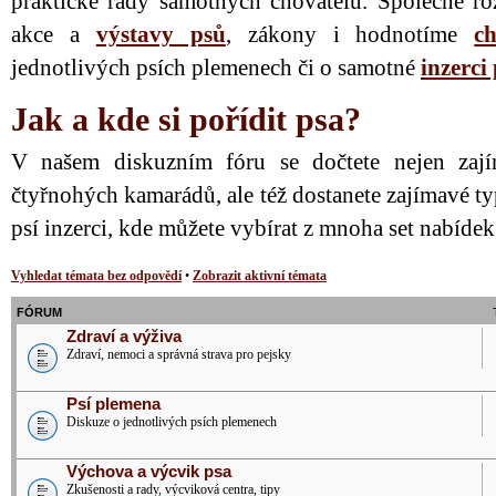
praktické rady samotných chovatelů. Společně ro
akce a
výstavy psů
, zákony i hodnotíme
ch
jednotlivých psích plemenech či o samotné
inzerci
Jak a kde si pořídit psa?
V našem diskuzním fóru se dočtete nejen zají
čtyřnohých kamarádů, ale též dostanete zajímavé ty
psí inzerci, kde můžete vybírat z mnoha set nabíde
Vyhledat témata bez odpovědí
•
Zobrazit aktivní témata
FÓRUM
Zdraví a výživa
Zdraví, nemoci a správná strava pro pejsky
Psí plemena
Diskuze o jednotlivých psích plemenech
Výchova a výcvik psa
Zkušenosti a rady, výcviková centra, tipy