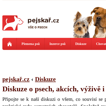
Plemena psů
Inzerce psů
Diskuze
Chovat
pejskař.cz
‹
Diskuze
Diskuze o psech, akcích, výživě 
Připojte se k naší diskuzi o všem, co souvisí se 