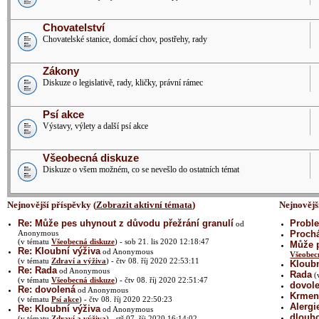
Chovatelství
Chovatelské stanice, domácí chov, postřehy, rady
Zákony
Diskuze o legislativě, rady, kličky, právní rámec
Psí akce
Výstavy, výlety a další psí akce
Všeobecná diskuze
Diskuze o všem možném, co se nevešlo do ostatních témat
Nejnovější příspěvky (
Zobrazit aktivní témata
)
Nejnovějš
Re: Může pes uhynout z důvodu přežrání granulí
Proble
od
Anonymous
Prochá
(v tématu
Všeobecná diskuze
) - sob 21. lis 2020 12:18:47
Může p
Re: Kloubní výživa
od Anonymous
Všeobec
(v tématu
Zdraví a výživa
) - čtv 08. říj 2020 22:53:11
Kloubn
Re: Rada
od Anonymous
Rada
(
(v tématu
Všeobecná diskuze
) - čtv 08. říj 2020 22:51:47
dovol
Re: dovolená
od Anonymous
Krmení
(v tématu
Psí akce
) - čtv 08. říj 2020 22:50:23
Alergi
Re: Kloubní výživa
od Anonymous
dlouh
(v tématu
Zdraví a výživa
) - stř 07. říj 2020 16:14:02