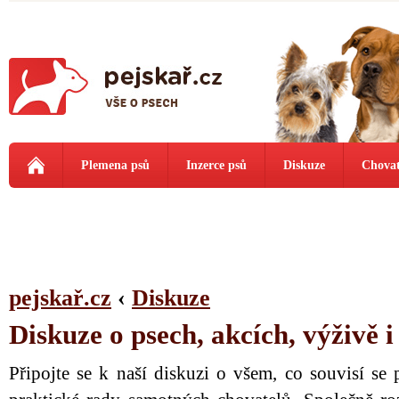
Plemena psů
Inzerce psů
Diskuze
Chovat
pejskař.cz
‹
Diskuze
Diskuze o psech, akcích, výživě 
Připojte se k naší diskuzi o všem, co souvisí se 