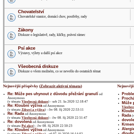
Chovatelství
Chovatelské stanice, domácí chov, postřehy, rady
Zákony
Diskuze o legislativě, rady, kličky, právní rámec
Psí akce
Výstavy, výlety a další psí akce
Všeobecná diskuze
Diskuze o všem možném, co se nevešlo do ostatních témat
Nejnovější příspěvky (
Zobrazit aktivní témata
)
Nejnovějš
Re: Může pes uhynout z důvodu přežrání granulí
Proble
od
Anonymous
Prochá
(v tématu
Všeobecná diskuze
) - sob 21. lis 2020 12:18:47
Může p
Re: Kloubní výživa
od Anonymous
Všeobec
(v tématu
Zdraví a výživa
) - čtv 08. říj 2020 22:53:11
Kloubn
Re: Rada
od Anonymous
Rada
(
(v tématu
Všeobecná diskuze
) - čtv 08. říj 2020 22:51:47
dovol
Re: dovolená
od Anonymous
Krmení
(v tématu
Psí akce
) - čtv 08. říj 2020 22:50:23
Alergi
Re: Kloubní výživa
od Anonymous
dlouh
(v tématu
Zdraví a výživa
) - stř 07. říj 2020 16:14:02