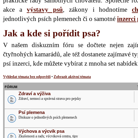
praktické rady samotných chovatelů. Společně ro
akce a
výstavy psů
, zákony i hodnotíme
ch
jednotlivých psích plemenech či o samotné
inzerci
Jak a kde si pořídit psa?
V našem diskuzním fóru se dočtete nejen zají
čtyřnohých kamarádů, ale též dostanete zajímavé ty
psí inzerci, kde můžete vybírat z mnoha set nabíde
Vyhledat témata bez odpovědí
•
Zobrazit aktivní témata
FÓRUM
Zdraví a výživa
Zdraví, nemoci a správná strava pro pejsky
Psí plemena
Diskuze o jednotlivých psích plemenech
Výchova a výcvik psa
Zkušenosti a rady, výcviková centra, tipy