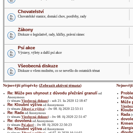
Chovatelství
Chovatelské stanice, domácí chov, postřehy, rady
Zákony
Diskuze o legislativě, rady, kličky, právní rámec
Psí akce
Výstavy, výlety a další psí akce
Všeobecná diskuze
Diskuze o všem možném, co se nevešlo do ostatních témat
Nejnovější příspěvky (
Zobrazit aktivní témata
)
Nejnovějš
Re: Může pes uhynout z důvodu přežrání granulí
Proble
od
Anonymous
Prochá
(v tématu
Všeobecná diskuze
) - sob 21. lis 2020 12:18:47
Může p
Re: Kloubní výživa
od Anonymous
Všeobec
(v tématu
Zdraví a výživa
) - čtv 08. říj 2020 22:53:11
Kloubn
Re: Rada
od Anonymous
Rada
(
(v tématu
Všeobecná diskuze
) - čtv 08. říj 2020 22:51:47
dovol
Re: dovolená
od Anonymous
Krmení
(v tématu
Psí akce
) - čtv 08. říj 2020 22:50:23
Alergi
Re: Kloubní výživa
od Anonymous
dlouh
(v tématu
Zdraví a výživa
) - stř 07. říj 2020 16:14:02