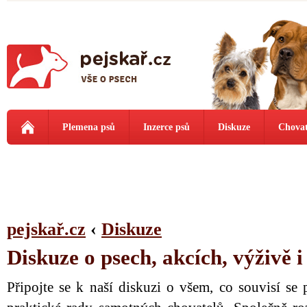
Plemena psů
Inzerce psů
Diskuze
Chovat
pejskař.cz
‹
Diskuze
Diskuze o psech, akcích, výživě 
Připojte se k naší diskuzi o všem, co souvisí se 