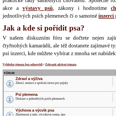
praktické rady samotných chovatelů. Společně ro
akce a
výstavy psů
, zákony i hodnotíme
ch
jednotlivých psích plemenech či o samotné
inzerci
Jak a kde si pořídit psa?
V našem diskuzním fóru se dočtete nejen zají
čtyřnohých kamarádů, ale též dostanete zajímavé ty
psí inzerci, kde můžete vybírat z mnoha set nabíde
Vyhledat témata bez odpovědí
•
Zobrazit aktivní témata
FÓRUM
Zdraví a výživa
Zdraví, nemoci a správná strava pro pejsky
Psí plemena
Diskuze o jednotlivých psích plemenech
Výchova a výcvik psa
Zkušenosti a rady, výcviková centra, tipy