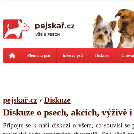
Plemena psů
Inzerce psů
Diskuze
Chovat
pejskař.cz
‹
Diskuze
Diskuze o psech, akcích, výživě 
Připojte se k naší diskuzi o všem, co souvisí se 