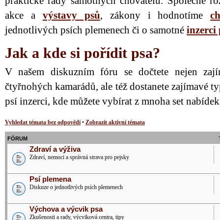
praktické rady samotných chovatelů. Společně ro
akce a
výstavy psů
, zákony i hodnotíme
ch
jednotlivých psích plemenech či o samotné
inzerci
Jak a kde si pořídit psa?
V našem diskuzním fóru se dočtete nejen zají
čtyřnohých kamarádů, ale též dostanete zajímavé ty
psí inzerci, kde můžete vybírat z mnoha set nabíde
Vyhledat témata bez odpovědí
•
Zobrazit aktivní témata
FÓRUM
Zdraví a výživa
Zdraví, nemoci a správná strava pro pejsky
Psí plemena
Diskuze o jednotlivých psích plemenech
Výchova a výcvik psa
Zkušenosti a rady, výcviková centra, tipy