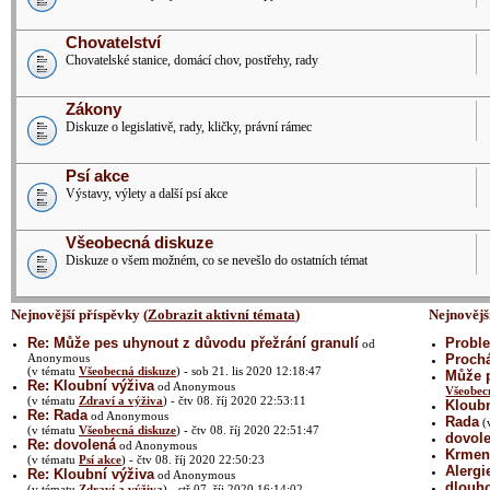
Chovatelství
Chovatelské stanice, domácí chov, postřehy, rady
Zákony
Diskuze o legislativě, rady, kličky, právní rámec
Psí akce
Výstavy, výlety a další psí akce
Všeobecná diskuze
Diskuze o všem možném, co se nevešlo do ostatních témat
Nejnovější příspěvky (
Zobrazit aktivní témata
)
Nejnovějš
Re: Může pes uhynout z důvodu přežrání granulí
Proble
od
Anonymous
Prochá
(v tématu
Všeobecná diskuze
) - sob 21. lis 2020 12:18:47
Může p
Re: Kloubní výživa
od Anonymous
Všeobec
(v tématu
Zdraví a výživa
) - čtv 08. říj 2020 22:53:11
Kloubn
Re: Rada
od Anonymous
Rada
(
(v tématu
Všeobecná diskuze
) - čtv 08. říj 2020 22:51:47
dovol
Re: dovolená
od Anonymous
Krmení
(v tématu
Psí akce
) - čtv 08. říj 2020 22:50:23
Alergi
Re: Kloubní výživa
od Anonymous
dlouh
(v tématu
Zdraví a výživa
) - stř 07. říj 2020 16:14:02