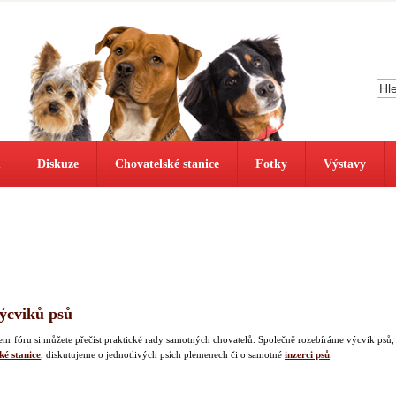
ů
Diskuze
Chovatelské stanice
Fotky
Výstavy
výcviků psů
našem fóru si můžete přečíst praktické rady samotných chovatelů. Společně rozebíráme výcvik psů,
ké stanice
, diskutujeme o jednotlivých psích plemenech či o samotné
inzerci psů
.