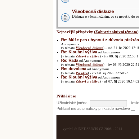
Všeobecná diskuze
Diskuze o všem možném, co se nevešlo do ost
Nejnovější příspěvky (
Zobrazit aktivní témata
)
Re: Může pes uhynout z důvodu přežrání
Anonymous
(v tématu
Všeobecná diskuze
) - sob 21. lis 2020 12:1
Re: Kloubní výživa
od Anonymous
(v tématu
Zdraví a výživa
) - čtv 08. říj 2020 22:53:1
Re: Rada
od Anonymous
(v tématu
Všeobecná diskuze
) - čtv 08. říj 2020 22:5
Re: dovolená
od Anonymous
(v tématu
Psí akce
) - čtv 08. říj 2020 22:50:23
Re: Kloubní výživa
od Anonymous
(v tématu
Zdraví a výživa
) - stř 07. říj 2020 16:14:0
Přihlásit se
Uživatelské jméno:
Heslo
Přihlásit mě automaticky při každé návštěvě
vyrobil © INET-SERVIS.CZ 2008 - 2014