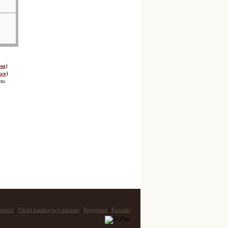
sa
)
kce
)
tu
tanici
|
Vložit katalogový záznam
|
Registrace
|
Kontakt