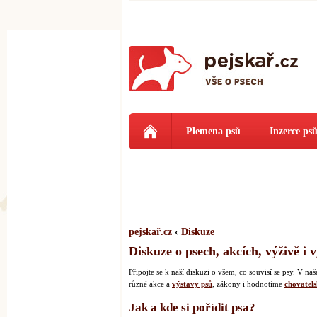
Plemena psů
Inzerce ps
pejskař.cz
‹
Diskuze
Diskuze o psech, akcích, výživě i 
Připojte se k naší diskuzi o všem, co souvisí se psy. V 
různé akce a
výstavy psů
, zákony i hodnotíme
chovatels
Jak a kde si pořídit psa?