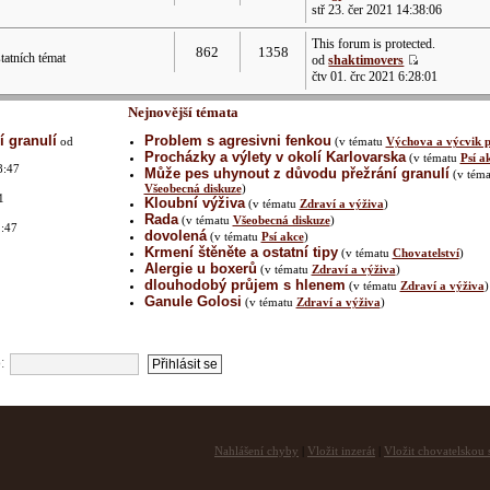
stř 23. čer 2021 14:38:06
This forum is protected.
862
1358
atních témat
od
shaktimovers
čtv 01. črc 2021 6:28:01
Nejnovější témata
 granulí
Problem s agresivni fenkou
od
(v tématu
Výchova a výcvik p
Procházky a výlety v okolí Karlovarska
(v tématu
Psí a
8:47
Může pes uhynout z důvodu přežrání granulí
(v téma
Všeobecná diskuze
)
1
Kloubní výživa
(v tématu
Zdraví a výživa
)
Rada
(v tématu
Všeobecná diskuze
)
1:47
dovolená
(v tématu
Psí akce
)
Krmení štěněte a ostatní tipy
(v tématu
Chovatelství
)
Alergie u boxerů
(v tématu
Zdraví a výživa
)
dlouhodobý průjem s hlenem
(v tématu
Zdraví a výživa
)
2
Ganule Golosi
(v tématu
Zdraví a výživa
)
:
Nahlášení chyby
|
Vložit inzerát
|
Vložit chovatelskou s