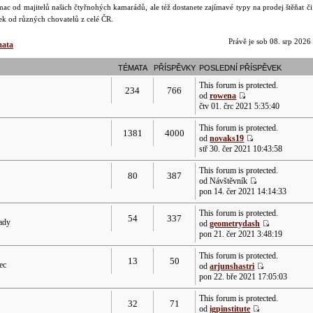
ac od majitelů našich čtyřnohých kamarádů, ale též dostanete zajímavé typy na prodej štěňat č
dek od různých chovatelů z celé ČR.
Právě je sob 08. srp 2026
mata
TÉMATA
PŘÍSPĚVKY
POSLEDNÍ PŘÍSPĚVEK
This forum is protected.
234
766
od
rowena
čtv 01. črc 2021 5:35:40
This forum is protected.
1381
4000
od
novaks19
stř 30. čer 2021 10:43:58
This forum is protected.
80
387
od Návštěvník
pon 14. čer 2021 14:14:33
This forum is protected.
54
337
rady
od
geometrydash
pon 21. čer 2021 3:48:19
This forum is protected.
13
50
ec
od
arjunshastri
pon 22. bře 2021 17:05:03
This forum is protected.
32
71
od
igpinstitute