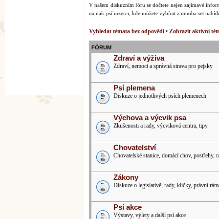
V našem diskuzním fóru se dočtete nejen zajímavé inform
na naši psí inzerci, kde můžete vybírat z mnoha set nabí
Vyhledat témata bez odpovědí
•
Zobrazit aktivní té
FÓRUM
Zdraví a výživa
Zdraví, nemoci a správná strava pro pejsky
Psí plemena
Diskuze o jednotlivých psích plemenech
Výchova a výcvik psa
Zkušenosti a rady, výcviková centra, tipy
Chovatelství
Chovatelské stanice, domácí chov, postřehy, 
Zákony
Diskuze o legislativě, rady, kličky, právní rám
Psí akce
Výstavy, výlety a další psí akce