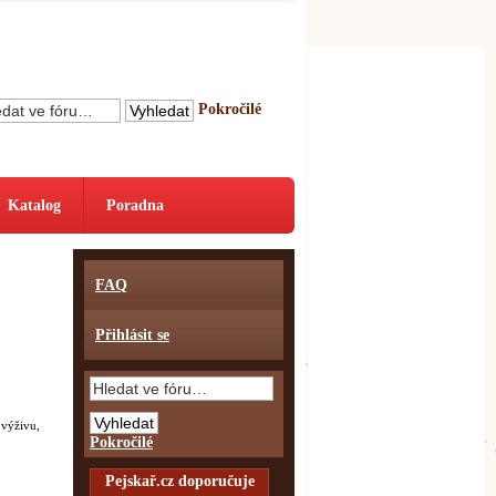
Pokročilé
Katalog
Poradna
FAQ
Přihlásit se
 výživu,
Pokročilé
Pejskař.cz doporučuje