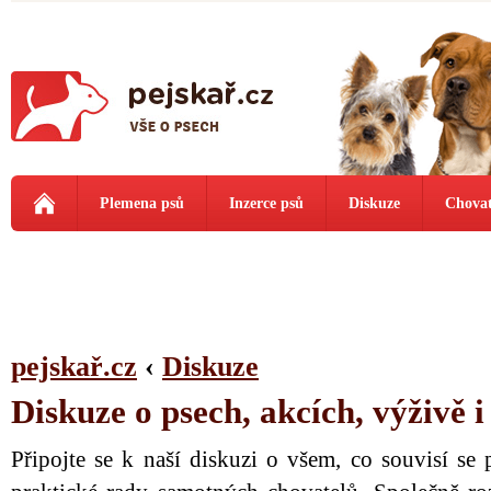
Plemena psů
Inzerce psů
Diskuze
Chovat
pejskař.cz
‹
Diskuze
Diskuze o psech, akcích, výživě 
Připojte se k naší diskuzi o všem, co souvisí se 