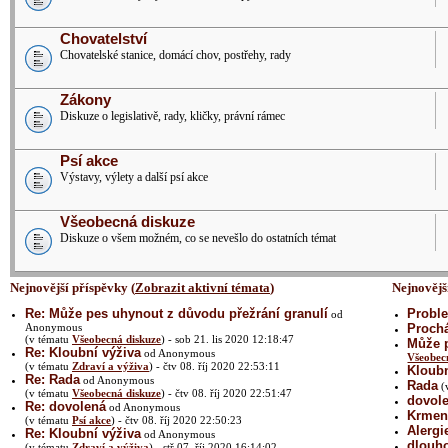
Chovatelství
Chovatelské stanice, domácí chov, postřehy, rady
Zákony
Diskuze o legislativě, rady, kličky, právní rámec
Psí akce
Výstavy, výlety a další psí akce
Všeobecná diskuze
Diskuze o všem možném, co se nevešlo do ostatních témat
Nejnovější příspěvky (
Zobrazit aktivní témata
)
Nejnovějš
Re: Může pes uhynout z důvodu přežrání granulí
Proble
od
Anonymous
Prochá
(v tématu
Všeobecná diskuze
) - sob 21. lis 2020 12:18:47
Může p
Re: Kloubní výživa
od Anonymous
Všeobec
(v tématu
Zdraví a výživa
) - čtv 08. říj 2020 22:53:11
Kloubn
Re: Rada
od Anonymous
Rada
(
(v tématu
Všeobecná diskuze
) - čtv 08. říj 2020 22:51:47
dovol
Re: dovolená
od Anonymous
Krmení
(v tématu
Psí akce
) - čtv 08. říj 2020 22:50:23
Alergi
Re: Kloubní výživa
od Anonymous
dlouh
(v tématu
Zdraví a výživa
) - stř 07. říj 2020 16:14:02