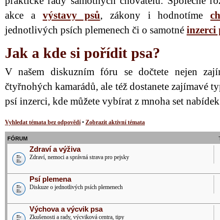
praktické rady samotných chovatelů. Společně ro
akce a
výstavy psů
, zákony i hodnotíme
ch
jednotlivých psích plemenech či o samotné
inzerci
Jak a kde si pořídit psa?
V našem diskuzním fóru se dočtete nejen zají
čtyřnohých kamarádů, ale též dostanete zajímavé ty
psí inzerci, kde můžete vybírat z mnoha set nabíde
Vyhledat témata bez odpovědí
•
Zobrazit aktivní témata
FÓRUM
Zdraví a výživa
Zdraví, nemoci a správná strava pro pejsky
Psí plemena
Diskuze o jednotlivých psích plemenech
Výchova a výcvik psa
Zkušenosti a rady, výcviková centra, tipy