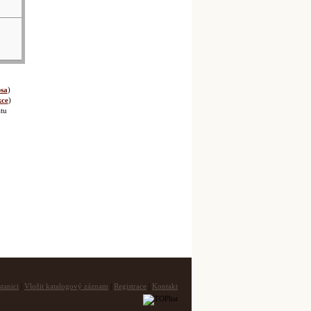
sa
)
kce
)
tu
tanici
|
Vložit katalogový záznam
|
Registrace
|
Kontakt