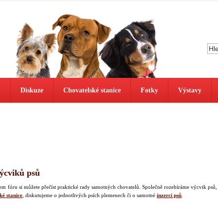
ů
Diskuze
Chovatelské stanice
Fotky
Výstavy
výcviků psů
našem fóru si můžete přečíst praktické rady samotných chovatelů. Společně rozebíráme výcvik psů,
ké stanice
, diskutujeme o jednotlivých psích plemenech či o samotné
inzerci psů
.