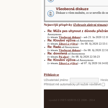
Všeobecná diskuze
Diskuze o všem možném, co se nevešlo do ost
Nejnovější příspěvky (
Zobrazit aktivní témata
)
Re: Může pes uhynout z důvodu přežrání
Anonymous
(v tématu
Všeobecná diskuze
) - sob 21. lis 2020 12:1
Re: Kloubní výživa
od Anonymous
(v tématu
Zdraví a výživa
) - čtv 08. říj 2020 22:53:1
Re: Rada
od Anonymous
(v tématu
Všeobecná diskuze
) - čtv 08. říj 2020 22:5
Re: dovolená
od Anonymous
(v tématu
Psí akce
) - čtv 08. říj 2020 22:50:23
Re: Kloubní výživa
od Anonymous
(v tématu
Zdraví a výživa
) - stř 07. říj 2020 16:14:0
Přihlásit se
Uživatelské jméno:
Heslo
Přihlásit mě automaticky při každé návštěvě
vyrobil © INET-SERVIS.CZ 2008 - 2014