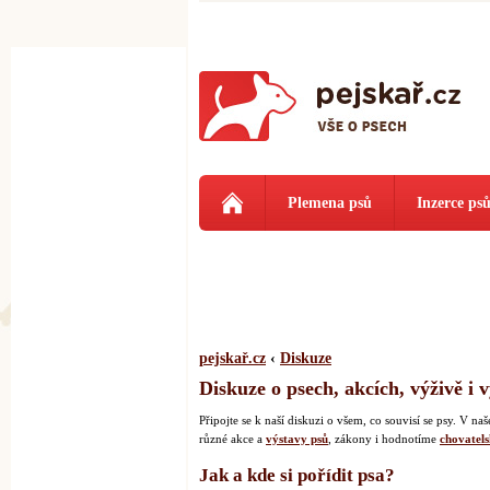
Plemena psů
Inzerce ps
pejskař.cz
‹
Diskuze
Diskuze o psech, akcích, výživě i 
Připojte se k naší diskuzi o všem, co souvisí se psy. V 
různé akce a
výstavy psů
, zákony i hodnotíme
chovatels
Jak a kde si pořídit psa?