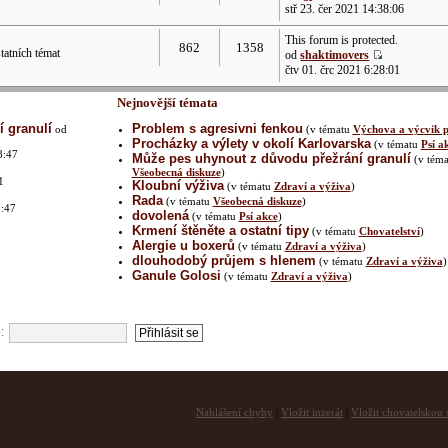
stř 23. čer 2021 14:38:06
This forum is protected.
862
1358
atních témat
od
shaktimovers
čtv 01. črc 2021 6:28:01
Nejnovější témata
 granulí
Problem s agresivni fenkou
od
(v tématu
Výchova a výcvik p
Procházky a výlety v okolí Karlovarska
(v tématu
Psí a
8:47
Může pes uhynout z důvodu přežrání granulí
(v téma
Všeobecná diskuze
)
1
Kloubní výživa
(v tématu
Zdraví a výživa
)
Rada
(v tématu
Všeobecná diskuze
)
1:47
dovolená
(v tématu
Psí akce
)
Krmení štěněte a ostatní tipy
(v tématu
Chovatelství
)
Alergie u boxerů
(v tématu
Zdraví a výživa
)
dlouhodobý průjem s hlenem
(v tématu
Zdraví a výživa
)
2
Ganule Golosi
(v tématu
Zdraví a výživa
)
:
Nahlášení chyby
|
Vložit inzerát
|
Vložit chovatelskou s