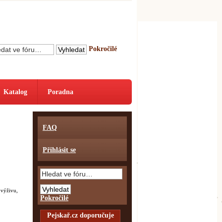
Pokročilé
Katalog
Poradna
FAQ
Přihlásit se
 výživu,
Pokročilé
Pejskař.cz doporučuje