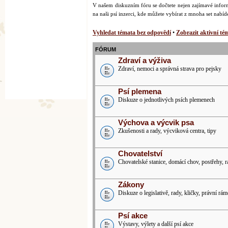
V našem diskuzním fóru se dočtete nejen zajímavé inform
na naši psí inzerci, kde můžete vybírat z mnoha set nabí
Vyhledat témata bez odpovědí
•
Zobrazit aktivní té
FÓRUM
Zdraví a výživa
Zdraví, nemoci a správná strava pro pejsky
Psí plemena
Diskuze o jednotlivých psích plemenech
Výchova a výcvik psa
Zkušenosti a rady, výcviková centra, tipy
Chovatelství
Chovatelské stanice, domácí chov, postřehy, 
Zákony
Diskuze o legislativě, rady, kličky, právní rám
Psí akce
Výstavy, výlety a další psí akce