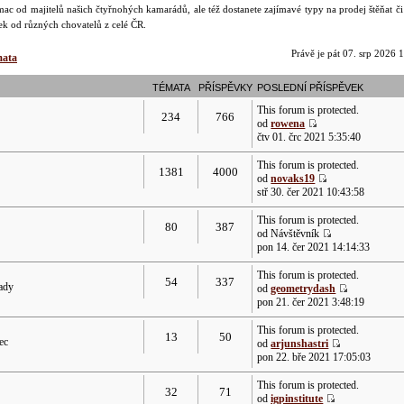
ac od majitelů našich čtyřnohých kamarádů, ale též dostanete zajímavé typy na prodej štěňat č
dek od různých chovatelů z celé ČR.
Právě je pát 07. srp 2026 
mata
TÉMATA
PŘÍSPĚVKY
POSLEDNÍ PŘÍSPĚVEK
This forum is protected.
234
766
od
rowena
čtv 01. črc 2021 5:35:40
This forum is protected.
1381
4000
od
novaks19
stř 30. čer 2021 10:43:58
This forum is protected.
80
387
od Návštěvník
pon 14. čer 2021 14:14:33
This forum is protected.
54
337
rady
od
geometrydash
pon 21. čer 2021 3:48:19
This forum is protected.
13
50
ec
od
arjunshastri
pon 22. bře 2021 17:05:03
This forum is protected.
32
71
od
igpinstitute