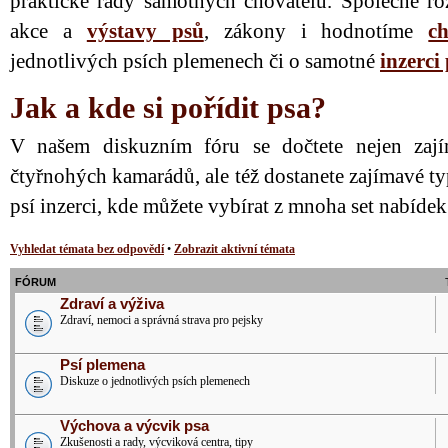
praktické rady samotných chovatelů. Společně ro
akce a
výstavy psů
, zákony i hodnotíme
ch
jednotlivých psích plemenech či o samotné
inzerci
Jak a kde si pořídit psa?
V našem diskuzním fóru se dočtete nejen zají
čtyřnohých kamarádů, ale též dostanete zajímavé ty
psí inzerci, kde můžete vybírat z mnoha set nabíde
Vyhledat témata bez odpovědí
•
Zobrazit aktivní témata
FÓRUM
Zdraví a výživa
Zdraví, nemoci a správná strava pro pejsky
Psí plemena
Diskuze o jednotlivých psích plemenech
Výchova a výcvik psa
Zkušenosti a rady, výcviková centra, tipy