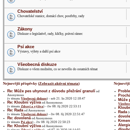
Chovatelství
Chovatelské stanice, domácí chov, postřehy, rady
Zákony
Diskuze o legislativě, rady, kličky, právní rámec
Psí akce
Výstavy, výlety a další psí akce
Všeobecná diskuze
Diskuze o všem možném, co se nevešlo do ostatních témat
Nejnovější příspěvky (
Zobrazit aktivní témata
)
Nejnovějš
Re: Může pes uhynout z důvodu přežrání granulí
Proble
od
Anonymous
Prochá
(v tématu
Všeobecná diskuze
) - sob 21. lis 2020 12:18:47
Může p
Re: Kloubní výživa
od Anonymous
Všeobec
(v tématu
Zdraví a výživa
) - čtv 08. říj 2020 22:53:11
Kloubn
Re: Rada
od Anonymous
Rada
(
(v tématu
Všeobecná diskuze
) - čtv 08. říj 2020 22:51:47
dovol
Re: dovolená
od Anonymous
Krmení
(v tématu
Psí akce
) - čtv 08. říj 2020 22:50:23
Alergi
Re: Kloubní výživa
od Anonymous
dlouh
(v tématu
Zdraví a výživa
) - stř 07. říj 2020 16:14:02