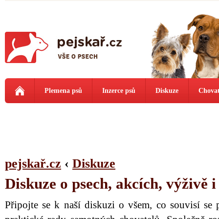
Plemena psů
Inzerce psů
Diskuze
Chovat
pejskař.cz
‹
Diskuze
Diskuze o psech, akcích, výživě 
Připojte se k naší diskuzi o všem, co souvisí se 