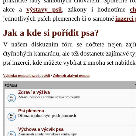
praktické rady samotných chovatelů. Společně ro
akce a
výstavy psů
, zákony i hodnotíme
ch
jednotlivých psích plemenech či o samotné
inzerci
Jak a kde si pořídit psa?
V našem diskuzním fóru se dočtete nejen zají
čtyřnohých kamarádů, ale též dostanete zajímavé ty
psí inzerci, kde můžete vybírat z mnoha set nabíde
Vyhledat témata bez odpovědí
•
Zobrazit aktivní témata
FÓRUM
Zdraví a výživa
Zdraví, nemoci a správná strava pro pejsky
Psí plemena
Diskuze o jednotlivých psích plemenech
Výchova a výcvik psa
Zkušenosti a rady, výcviková centra, tipy