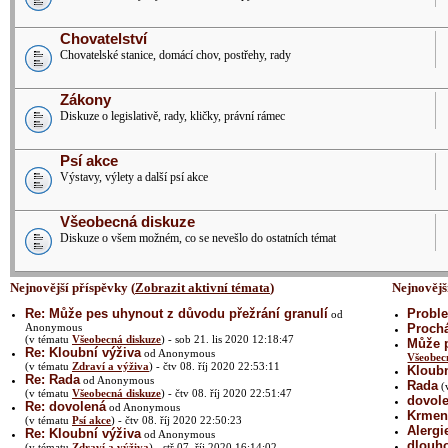
Chovatelství
Chovatelské stanice, domácí chov, postřehy, rady
Zákony
Diskuze o legislativě, rady, kličky, právní rámec
Psí akce
Výstavy, výlety a další psí akce
Všeobecná diskuze
Diskuze o všem možném, co se nevešlo do ostatních témat
Nejnovější příspěvky (
Zobrazit aktivní témata
)
Nejnovějš
Re: Může pes uhynout z důvodu přežrání granulí
Proble
od
Anonymous
Prochá
(v tématu
Všeobecná diskuze
) - sob 21. lis 2020 12:18:47
Může p
Re: Kloubní výživa
od Anonymous
Všeobec
(v tématu
Zdraví a výživa
) - čtv 08. říj 2020 22:53:11
Kloubn
Re: Rada
od Anonymous
Rada
(
(v tématu
Všeobecná diskuze
) - čtv 08. říj 2020 22:51:47
dovol
Re: dovolená
od Anonymous
Krmení
(v tématu
Psí akce
) - čtv 08. říj 2020 22:50:23
Alergi
Re: Kloubní výživa
od Anonymous
dlouh
(v tématu
Zdraví a výživa
) - stř 07. říj 2020 16:14:02