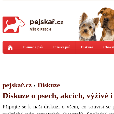
Plemena psů
Inzerce psů
Diskuze
Chovat
pejskař.cz
‹
Diskuze
Diskuze o psech, akcích, výživě 
Připojte se k naší diskuzi o všem, co souvisí se 