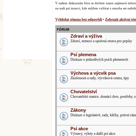
V našem diskuzním fóru se dočtete nejen zajímavé inform
na naši psí inzerci, kde můžete vybírat z mnoha set nabí
Vyhledat témata bez odpovědí
•
Zobrazit aktivní té
FÓRUM
Zdraví a výživa
Zdraví, nemoci a správná strava pro pejsky
Psí plemena
Diskuze o jednotlivých psích plemenech
Výchova a výcvik psa
Zkušenosti a rady, výcviková centra, tipy
Chovatelství
Chovatelské stanice, domácí chov, postřehy, 
Zákony
Diskuze o legislativě, rady, kličky, právní rám
Psí akce
Výstavy, výlety a další psí akce