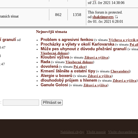
stř 23. čer 2021 14:38:06
This forum is protected.
862
1358
atních témat
od
shaktimovers
čtv 01. črc 2021 6:28:01
Nejnovější témata
 granulí
Problem s agresivni fenkou
od
(v tématu
Výchova a výcvik p
Procházky a výlety v okolí Karlovarska
(v tématu
Psí a
8:47
Může pes uhynout z důvodu přežrání granulí
(v téma
Všeobecná diskuze
)
1
Kloubní výživa
(v tématu
Zdraví a výživa
)
Rada
(v tématu
Všeobecná diskuze
)
1:47
dovolená
(v tématu
Psí akce
)
Krmení štěněte a ostatní tipy
(v tématu
Chovatelství
)
Alergie u boxerů
(v tématu
Zdraví a výživa
)
dlouhodobý průjem s hlenem
(v tématu
Zdraví a výživa
)
2
Ganule Golosi
(v tématu
Zdraví a výživa
)
:
Nahlášení chyby
|
Vložit inzerát
|
Vložit chovatelskou s