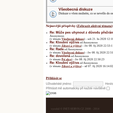
Všeobecná diskuze
Diskuze o všem možném, co se nevešlo do ost
Nejnovější příspěvky (
Zobrazit aktivní témata
)
Re: Může pes uhynout z důvodu přežrání
Anonymous
(v tématu
Všeobecná diskuze
) - sob 21. lis 2020 12:1
Re: Kloubní výživa
od Anonymous
(v tématu
Zdraví a výživa
) - čtv 08. říj 2020 22:53:1
Re: Rada
od Anonymous
(v tématu
Všeobecná diskuze
) - čtv 08. říj 2020 22:5
Re: dovolená
od Anonymous
(v tématu
Psí akce
) - čtv 08. říj 2020 22:50:23
Re: Kloubní výživa
od Anonymous
(v tématu
Zdraví a výživa
) - stř 07. říj 2020 16:14:0
Přihlásit se
Uživatelské jméno:
Heslo
Přihlásit mě automaticky při každé návštěvě
vyrobil © INET-SERVIS.CZ 2008 - 2014