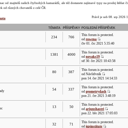
ac od majitelů našich čtyřnohých kamarádů, ale též dostanete zajímavé typy na prodej štěňat č
dek od různých chovatelů z celé ČR.
Právě je sob 08. srp 2026 
mata
TÉMATA
PŘÍSPĚVKY
POSLEDNÍ PŘÍSPĚVEK
This forum is protected.
234
766
od
rowena
čtv 01. črc 2021 5:35:40
This forum is protected.
1381
4000
od
novaks19
stř 30. čer 2021 10:43:58
This forum is protected.
80
387
od Návštěvník
pon 14. čer 2021 14:14:33
This forum is protected.
54
337
rady
od
geometrydash
pon 21. čer 2021 3:48:19
This forum is protected.
13
50
ec
od
arjunshastri
pon 22. bře 2021 17:05:03
This forum is protected.
32
71
od
igpinstitute