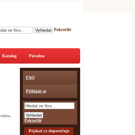
Pokročilé
Katalog
Poradna
FAQ
Přihlásit se
 výživu,
Pokročilé
Pejskař.cz doporučuje