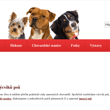
ů
Diskuze
Chovatelské stanice
Fotky
Výstavy
výcviků psů
našem fóru si můžete přečíst praktické rady samotných chovatelů. Společně rozebíráme výcvik psů,
ké stanice
, diskutujeme o jednotlivých psích plemenech či o samotné
inzerci psů
.