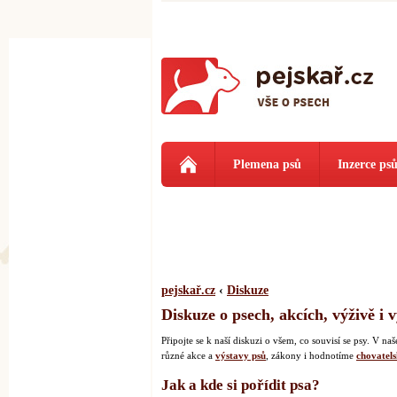
Plemena psů
Inzerce ps
pejskař.cz
‹
Diskuze
Diskuze o psech, akcích, výživě i 
Připojte se k naší diskuzi o všem, co souvisí se psy. V 
různé akce a
výstavy psů
, zákony i hodnotíme
chovatels
Jak a kde si pořídit psa?