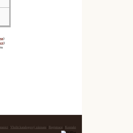
sa
)
kce
)
tu
tanici
|
Vložit katalogový záznam
|
Registrace
|
Kontakt