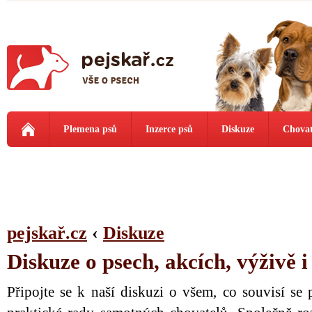
Plemena psů
Inzerce psů
Diskuze
Chovat
pejskař.cz
‹
Diskuze
Diskuze o psech, akcích, výživě 
Připojte se k naší diskuzi o všem, co souvisí se 