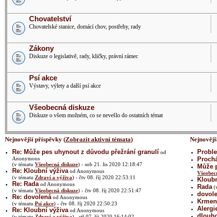
Chovatelství
Chovatelské stanice, domácí chov, postřehy, rady
Zákony
Diskuze o legislativě, rady, kličky, právní rámec
Psí akce
Výstavy, výlety a další psí akce
Všeobecná diskuze
Diskuze o všem možném, co se nevešlo do ostatních témat
Nejnovější příspěvky (
Zobrazit aktivní témata
)
Nejnovějš
Re: Může pes uhynout z důvodu přežrání granulí
Proble
od
Anonymous
Prochá
(v tématu
Všeobecná diskuze
) - sob 21. lis 2020 12:18:47
Může p
Re: Kloubní výživa
od Anonymous
Všeobec
(v tématu
Zdraví a výživa
) - čtv 08. říj 2020 22:53:11
Kloubn
Re: Rada
od Anonymous
Rada
(
(v tématu
Všeobecná diskuze
) - čtv 08. říj 2020 22:51:47
dovol
Re: dovolená
od Anonymous
Krmení
(v tématu
Psí akce
) - čtv 08. říj 2020 22:50:23
Alergi
Re: Kloubní výživa
od Anonymous
dlouh
(v tématu
Zdraví a výživa
) - stř 07. říj 2020 16:14:02