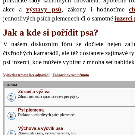
praktické rady samotných chovatelů. Společně ro
akce a
výstavy psů
, zákony i hodnotíme
ch
jednotlivých psích plemenech či o samotné
inzerci
Jak a kde si pořídit psa?
V našem diskuzním fóru se dočtete nejen zají
čtyřnohých kamarádů, ale též dostanete zajímavé ty
psí inzerci, kde můžete vybírat z mnoha set nabíde
Vyhledat témata bez odpovědí
•
Zobrazit aktivní témata
FÓRUM
Zdraví a výživa
Zdraví, nemoci a správná strava pro pejsky
Psí plemena
Diskuze o jednotlivých psích plemenech
Výchova a výcvik psa
Zkušenosti a rady, výcviková centra, tipy