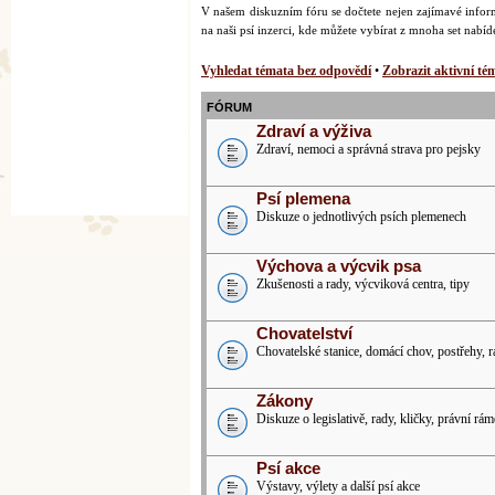
V našem diskuzním fóru se dočtete nejen zajímavé inform
na naši psí inzerci, kde můžete vybírat z mnoha set nabí
Vyhledat témata bez odpovědí
•
Zobrazit aktivní té
FÓRUM
Zdraví a výživa
Zdraví, nemoci a správná strava pro pejsky
Psí plemena
Diskuze o jednotlivých psích plemenech
Výchova a výcvik psa
Zkušenosti a rady, výcviková centra, tipy
Chovatelství
Chovatelské stanice, domácí chov, postřehy, 
Zákony
Diskuze o legislativě, rady, kličky, právní rám
Psí akce
Výstavy, výlety a další psí akce