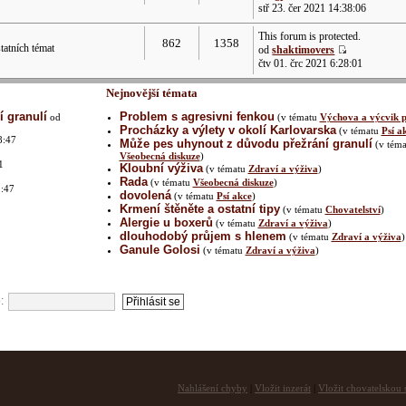
stř 23. čer 2021 14:38:06
This forum is protected.
862
1358
atních témat
od
shaktimovers
čtv 01. črc 2021 6:28:01
Nejnovější témata
 granulí
Problem s agresivni fenkou
od
(v tématu
Výchova a výcvik p
Procházky a výlety v okolí Karlovarska
(v tématu
Psí a
8:47
Může pes uhynout z důvodu přežrání granulí
(v téma
Všeobecná diskuze
)
1
Kloubní výživa
(v tématu
Zdraví a výživa
)
Rada
(v tématu
Všeobecná diskuze
)
1:47
dovolená
(v tématu
Psí akce
)
Krmení štěněte a ostatní tipy
(v tématu
Chovatelství
)
Alergie u boxerů
(v tématu
Zdraví a výživa
)
dlouhodobý průjem s hlenem
(v tématu
Zdraví a výživa
)
2
Ganule Golosi
(v tématu
Zdraví a výživa
)
:
Nahlášení chyby
|
Vložit inzerát
|
Vložit chovatelskou s