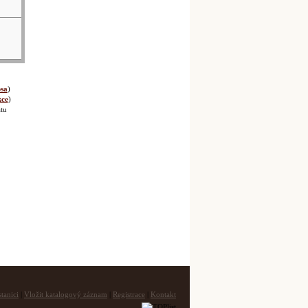
sa
)
kce
)
tu
tanici
|
Vložit katalogový záznam
|
Registrace
|
Kontakt