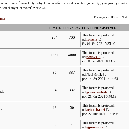
ac od majitelů našich čtyřnohých kamarádů, ale též dostanete zajímavé typy na prodej štěňat č
dek od různých chovatelů z celé ČR.
Právě je sob 08. srp 2026
mata
TÉMATA
PŘÍSPĚVKY
POSLEDNÍ PŘÍSPĚVEK
This forum is protected.
234
766
od
rowena
čtv 01. črc 2021 5:35:40
This forum is protected.
1381
4000
od
novaks19
stř 30. čer 2021 10:43:58
This forum is protected.
80
387
od Návštěvník
pon 14. čer 2021 14:14:33
This forum is protected.
54
337
rady
od
geometrydash
pon 21. čer 2021 3:48:19
This forum is protected.
13
50
ec
od
arjunshastri
pon 22. bře 2021 17:05:03
This forum is protected.
32
71
od
igpinstitute