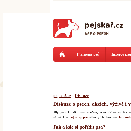
Plemena psů
Inzerce ps
pejskař.cz
‹
Diskuze
Diskuze o psech, akcích, výživě i 
Připojte se k naší diskuzi o všem, co souvisí se psy. V 
různé akce a
výstavy psů
, zákony i hodnotíme
chovatels
Jak a kde si pořídit psa?