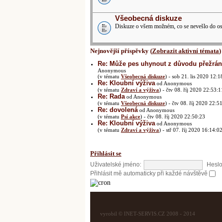
Všeobecná diskuze
Diskuze o všem možném, co se nevešlo do ost
Nejnovější příspěvky (
Zobrazit aktivní témata
)
Re: Může pes uhynout z důvodu přežrání
Anonymous
(v tématu
Všeobecná diskuze
) - sob 21. lis 2020 12:1
Re: Kloubní výživa
od Anonymous
(v tématu
Zdraví a výživa
) - čtv 08. říj 2020 22:53:1
Re: Rada
od Anonymous
(v tématu
Všeobecná diskuze
) - čtv 08. říj 2020 22:5
Re: dovolená
od Anonymous
(v tématu
Psí akce
) - čtv 08. říj 2020 22:50:23
Re: Kloubní výživa
od Anonymous
(v tématu
Zdraví a výživa
) - stř 07. říj 2020 16:14:0
Přihlásit se
Uživatelské jméno:
Heslo
Přihlásit mě automaticky při každé návštěvě
vyrobil © INET-SERVIS.CZ 2008 - 2014