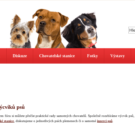
ů
Diskuze
Chovatelské stanice
Fotky
Výstavy
výcviků psů
našem fóru si můžete přečíst praktické rady samotných chovatelů. Společně rozebíráme výcvik psů,
ké stanice
, diskutujeme o jednotlivých psích plemenech či o samotné
inzerci psů
.