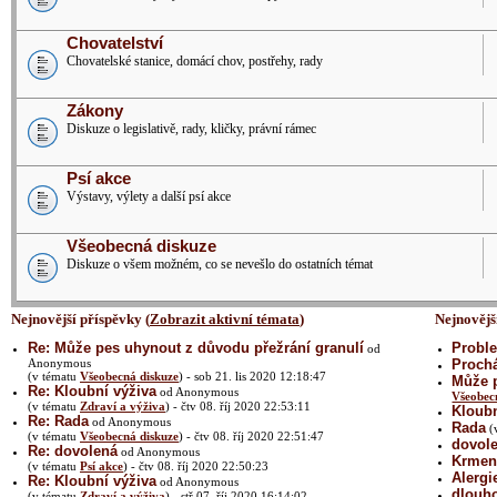
Chovatelství
Chovatelské stanice, domácí chov, postřehy, rady
Zákony
Diskuze o legislativě, rady, kličky, právní rámec
Psí akce
Výstavy, výlety a další psí akce
Všeobecná diskuze
Diskuze o všem možném, co se nevešlo do ostatních témat
Nejnovější příspěvky (
Zobrazit aktivní témata
)
Nejnovějš
Re: Může pes uhynout z důvodu přežrání granulí
Proble
od
Anonymous
Prochá
(v tématu
Všeobecná diskuze
) - sob 21. lis 2020 12:18:47
Může p
Re: Kloubní výživa
od Anonymous
Všeobec
(v tématu
Zdraví a výživa
) - čtv 08. říj 2020 22:53:11
Kloubn
Re: Rada
od Anonymous
Rada
(
(v tématu
Všeobecná diskuze
) - čtv 08. říj 2020 22:51:47
dovol
Re: dovolená
od Anonymous
Krmení
(v tématu
Psí akce
) - čtv 08. říj 2020 22:50:23
Alergi
Re: Kloubní výživa
od Anonymous
dlouh
(v tématu
Zdraví a výživa
) - stř 07. říj 2020 16:14:02