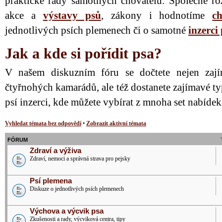
praktické rady samotných chovatelů. Společně ro
akce a
výstavy psů
, zákony i hodnotíme
ch
jednotlivých psích plemenech či o samotné
inzerci
Jak a kde si pořídit psa?
V našem diskuzním fóru se dočtete nejen zají
čtyřnohých kamarádů, ale též dostanete zajímavé ty
psí inzerci, kde můžete vybírat z mnoha set nabíde
Vyhledat témata bez odpovědí
•
Zobrazit aktivní témata
FÓRUM
Zdraví a výživa
Zdraví, nemoci a správná strava pro pejsky
Psí plemena
Diskuze o jednotlivých psích plemenech
Výchova a výcvik psa
Zkušenosti a rady, výcviková centra, tipy