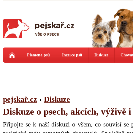
Plemena psů
Inzerce psů
Diskuze
Chovat
pejskař.cz
‹
Diskuze
Diskuze o psech, akcích, výživě 
Připojte se k naší diskuzi o všem, co souvisí se 