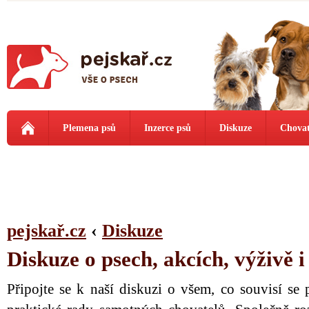
Plemena psů
Inzerce psů
Diskuze
Chovat
pejskař.cz
‹
Diskuze
Diskuze o psech, akcích, výživě 
Připojte se k naší diskuzi o všem, co souvisí se 