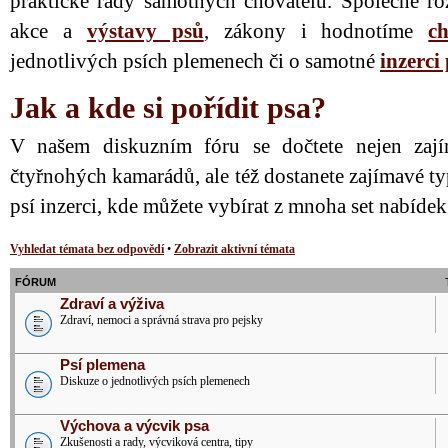
praktické rady samotných chovatelů. Společně ro
akce a
výstavy psů
, zákony i hodnotíme
ch
jednotlivých psích plemenech či o samotné
inzerci
Jak a kde si pořídit psa?
V našem diskuzním fóru se dočtete nejen zají
čtyřnohých kamarádů, ale též dostanete zajímavé ty
psí inzerci, kde můžete vybírat z mnoha set nabíde
Vyhledat témata bez odpovědí
•
Zobrazit aktivní témata
FÓRUM
Zdraví a výživa
Zdraví, nemoci a správná strava pro pejsky
Psí plemena
Diskuze o jednotlivých psích plemenech
Výchova a výcvik psa
Zkušenosti a rady, výcviková centra, tipy