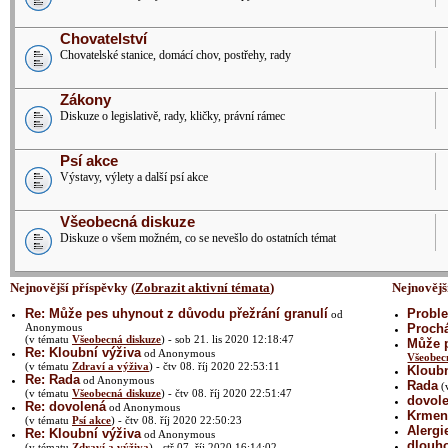
Chovatelství
Chovatelské stanice, domácí chov, postřehy, rady
Zákony
Diskuze o legislativě, rady, kličky, právní rámec
Psí akce
Výstavy, výlety a další psí akce
Všeobecná diskuze
Diskuze o všem možném, co se nevešlo do ostatních témat
Nejnovější příspěvky (
Zobrazit aktivní témata
)
Nejnovějš
Re: Může pes uhynout z důvodu přežrání granulí
Proble
od
Anonymous
Prochá
(v tématu
Všeobecná diskuze
) - sob 21. lis 2020 12:18:47
Může p
Re: Kloubní výživa
od Anonymous
Všeobec
(v tématu
Zdraví a výživa
) - čtv 08. říj 2020 22:53:11
Kloubn
Re: Rada
od Anonymous
Rada
(
(v tématu
Všeobecná diskuze
) - čtv 08. říj 2020 22:51:47
dovol
Re: dovolená
od Anonymous
Krmení
(v tématu
Psí akce
) - čtv 08. říj 2020 22:50:23
Alergi
Re: Kloubní výživa
od Anonymous
dlouh
(v tématu
Zdraví a výživa
) - stř 07. říj 2020 16:14:02