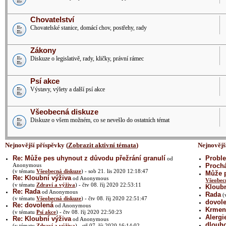
Chovatelství
Chovatelské stanice, domácí chov, postřehy, rady
Zákony
Diskuze o legislativě, rady, kličky, právní rámec
Psí akce
Výstavy, výlety a další psí akce
Všeobecná diskuze
Diskuze o všem možném, co se nevešlo do ostatních témat
Nejnovější příspěvky (
Zobrazit aktivní témata
)
Nejnovějš
Re: Může pes uhynout z důvodu přežrání granulí
Proble
od
Anonymous
Prochá
(v tématu
Všeobecná diskuze
) - sob 21. lis 2020 12:18:47
Může p
Re: Kloubní výživa
od Anonymous
Všeobec
(v tématu
Zdraví a výživa
) - čtv 08. říj 2020 22:53:11
Kloubn
Re: Rada
od Anonymous
Rada
(
(v tématu
Všeobecná diskuze
) - čtv 08. říj 2020 22:51:47
dovol
Re: dovolená
od Anonymous
Krmení
(v tématu
Psí akce
) - čtv 08. říj 2020 22:50:23
Alergi
Re: Kloubní výživa
od Anonymous
dlouh
(v tématu
Zdraví a výživa
) - stř 07. říj 2020 16:14:02