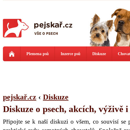
Plemena psů
Inzerce psů
Diskuze
Chovat
pejskař.cz
‹
Diskuze
Diskuze o psech, akcích, výživě 
Připojte se k naší diskuzi o všem, co souvisí se 