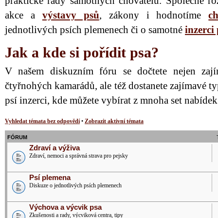
praktické rady samotných chovatelů. Společně ro
akce a
výstavy psů
, zákony i hodnotíme
ch
jednotlivých psích plemenech či o samotné
inzerci
Jak a kde si pořídit psa?
V našem diskuzním fóru se dočtete nejen zají
čtyřnohých kamarádů, ale též dostanete zajímavé ty
psí inzerci, kde můžete vybírat z mnoha set nabíde
Vyhledat témata bez odpovědí
•
Zobrazit aktivní témata
FÓRUM
Zdraví a výživa
Zdraví, nemoci a správná strava pro pejsky
Psí plemena
Diskuze o jednotlivých psích plemenech
Výchova a výcvik psa
Zkušenosti a rady, výcviková centra, tipy