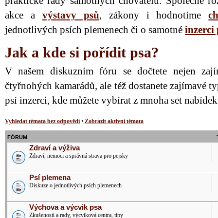
praktické rady samotných chovatelů. Společně ro
akce a
výstavy psů
, zákony i hodnotíme
ch
jednotlivých psích plemenech či o samotné
inzerci
Jak a kde si pořídit psa?
V našem diskuzním fóru se dočtete nejen zají
čtyřnohých kamarádů, ale též dostanete zajímavé ty
psí inzerci, kde můžete vybírat z mnoha set nabíde
Vyhledat témata bez odpovědí
•
Zobrazit aktivní témata
FÓRUM
Zdraví a výživa
Zdraví, nemoci a správná strava pro pejsky
Psí plemena
Diskuze o jednotlivých psích plemenech
Výchova a výcvik psa
Zkušenosti a rady, výcviková centra, tipy