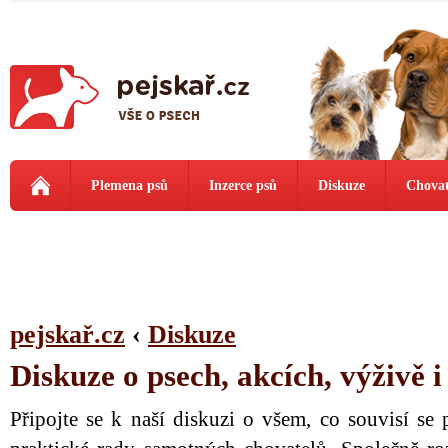
Plemena psů
Inzerce psů
Diskuze
Chovat
pejskař.cz
‹
Diskuze
Diskuze o psech, akcích, výživě 
Připojte se k naší diskuzi o všem, co souvisí se 