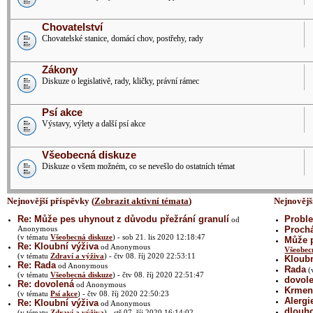
Chovatelství
Chovatelské stanice, domácí chov, postřehy, rady
Zákony
Diskuze o legislativě, rady, kličky, právní rámec
Psí akce
Výstavy, výlety a další psí akce
Všeobecná diskuze
Diskuze o všem možném, co se nevešlo do ostatních témat
Nejnovější příspěvky (
Zobrazit aktivní témata
)
Nejnovějš
Re: Může pes uhynout z důvodu přežrání granulí
Proble
od
Anonymous
Prochá
(v tématu
Všeobecná diskuze
) - sob 21. lis 2020 12:18:47
Může p
Re: Kloubní výživa
od Anonymous
Všeobec
(v tématu
Zdraví a výživa
) - čtv 08. říj 2020 22:53:11
Kloubn
Re: Rada
od Anonymous
Rada
(
(v tématu
Všeobecná diskuze
) - čtv 08. říj 2020 22:51:47
dovol
Re: dovolená
od Anonymous
Krmení
(v tématu
Psí akce
) - čtv 08. říj 2020 22:50:23
Alergi
Re: Kloubní výživa
od Anonymous
dlouh
(v tématu
Zdraví a výživa
) - stř 07. říj 2020 16:14:02