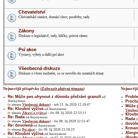
Chovatelství
Chovatelské stanice, domácí chov, postřehy, rady
Zákony
Diskuze o legislativě, rady, kličky, právní rámec
Psí akce
Výstavy, výlety a další psí akce
Všeobecná diskuze
Diskuze o všem možném, co se nevešlo do ostatních témat
Nejnovější příspěvky (
Zobrazit aktivní témata
)
Nejnovějš
Re: Může pes uhynout z důvodu přežrání granulí
Proble
od
Anonymous
Prochá
(v tématu
Všeobecná diskuze
) - sob 21. lis 2020 12:18:47
Může p
Re: Kloubní výživa
od Anonymous
Všeobec
(v tématu
Zdraví a výživa
) - čtv 08. říj 2020 22:53:11
Kloubn
Re: Rada
od Anonymous
Rada
(
(v tématu
Všeobecná diskuze
) - čtv 08. říj 2020 22:51:47
dovol
Re: dovolená
od Anonymous
Krmení
(v tématu
Psí akce
) - čtv 08. říj 2020 22:50:23
Alergi
Re: Kloubní výživa
od Anonymous
dlouh
(v tématu
Zdraví a výživa
) - stř 07. říj 2020 16:14:02