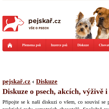
Plemena psů
Inzerce psů
Diskuze
Chovat
pejskař.cz
‹
Diskuze
Diskuze o psech, akcích, výživě 
Připojte se k naší diskuzi o všem, co souvisí se 