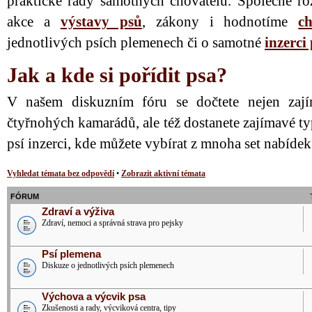
praktické rady samotných chovatelů. Společně ro
akce a
výstavy psů
, zákony i hodnotíme
ch
jednotlivých psích plemenech či o samotné
inzerci
Jak a kde si pořídit psa?
V našem diskuzním fóru se dočtete nejen zají
čtyřnohých kamarádů, ale též dostanete zajímavé ty
psí inzerci, kde můžete vybírat z mnoha set nabíde
Vyhledat témata bez odpovědí
•
Zobrazit aktivní témata
FÓRUM
Zdraví a výživa
Zdraví, nemoci a správná strava pro pejsky
Psí plemena
Diskuze o jednotlivých psích plemenech
Výchova a výcvik psa
Zkušenosti a rady, výcviková centra, tipy