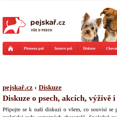
Plemena psů
Inzerce psů
Diskuze
Chovat
pejskař.cz
‹
Diskuze
Diskuze o psech, akcích, výživě 
Připojte se k naší diskuzi o všem, co souvisí se 