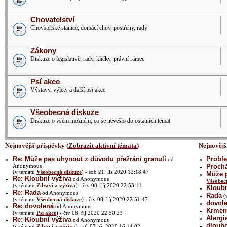
Chovatelství
Chovatelské stanice, domácí chov, postřehy, rady
Zákony
Diskuze o legislativě, rady, kličky, právní rámec
Psí akce
Výstavy, výlety a další psí akce
Všeobecná diskuze
Diskuze o všem možném, co se nevešlo do ostatních témat
Nejnovější příspěvky (
Zobrazit aktivní témata
)
Nejnovějš
Re: Může pes uhynout z důvodu přežrání granulí
Proble
od
Anonymous
Prochá
(v tématu
Všeobecná diskuze
) - sob 21. lis 2020 12:18:47
Může p
Re: Kloubní výživa
od Anonymous
Všeobec
(v tématu
Zdraví a výživa
) - čtv 08. říj 2020 22:53:11
Kloubn
Re: Rada
od Anonymous
Rada
(
(v tématu
Všeobecná diskuze
) - čtv 08. říj 2020 22:51:47
dovol
Re: dovolená
od Anonymous
Krmení
(v tématu
Psí akce
) - čtv 08. říj 2020 22:50:23
Alergi
Re: Kloubní výživa
od Anonymous
dlouh
(v tématu
Zdraví a výživa
) - stř 07. říj 2020 16:14:02