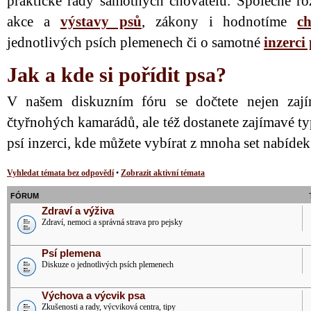
praktické rady samotných chovatelů. Společně ro
akce a
výstavy psů
, zákony i hodnotíme
ch
jednotlivých psích plemenech či o samotné
inzerci
Jak a kde si pořídit psa?
V našem diskuzním fóru se dočtete nejen zají
čtyřnohých kamarádů, ale též dostanete zajímavé ty
psí inzerci, kde můžete vybírat z mnoha set nabíde
Vyhledat témata bez odpovědí
•
Zobrazit aktivní témata
FÓRUM
Zdraví a výživa
Zdraví, nemoci a správná strava pro pejsky
Psí plemena
Diskuze o jednotlivých psích plemenech
Výchova a výcvik psa
Zkušenosti a rady, výcviková centra, tipy