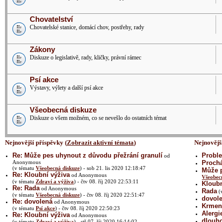
Chovatelství
Chovatelské stanice, domácí chov, postřehy, rady
Zákony
Diskuze o legislativě, rady, kličky, právní rámec
Psí akce
Výstavy, výlety a další psí akce
Všeobecná diskuze
Diskuze o všem možném, co se nevešlo do ostatních témat
Nejnovější příspěvky (
Zobrazit aktivní témata
)
Nejnovějš
Re: Může pes uhynout z důvodu přežrání granulí
Proble
od
Anonymous
Prochá
(v tématu
Všeobecná diskuze
) - sob 21. lis 2020 12:18:47
Může p
Re: Kloubní výživa
od Anonymous
Všeobec
(v tématu
Zdraví a výživa
) - čtv 08. říj 2020 22:53:11
Kloubn
Re: Rada
od Anonymous
Rada
(
(v tématu
Všeobecná diskuze
) - čtv 08. říj 2020 22:51:47
dovol
Re: dovolená
od Anonymous
Krmení
(v tématu
Psí akce
) - čtv 08. říj 2020 22:50:23
Alergi
Re: Kloubní výživa
od Anonymous
dlouh
(v tématu
Zdraví a výživa
) - stř 07. říj 2020 16:14:02