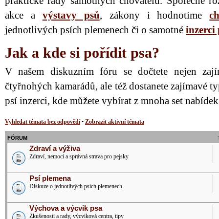
praktické rady samotných chovatelů. Společně ro
akce a
výstavy psů
, zákony i hodnotíme
ch
jednotlivých psích plemenech či o samotné
inzerci
Jak a kde si pořídit psa?
V našem diskuzním fóru se dočtete nejen zají
čtyřnohých kamarádů, ale též dostanete zajímavé ty
psí inzerci, kde můžete vybírat z mnoha set nabíde
Vyhledat témata bez odpovědí
•
Zobrazit aktivní témata
FÓRUM
Zdraví a výživa
Zdraví, nemoci a správná strava pro pejsky
Psí plemena
Diskuze o jednotlivých psích plemenech
Výchova a výcvik psa
Zkušenosti a rady, výcviková centra, tipy