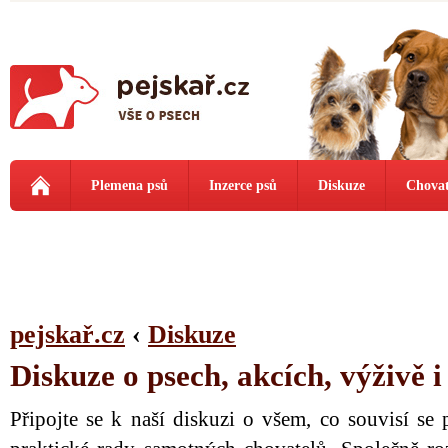
Plemena psů
Inzerce psů
Diskuze
Chovat
pejskař.cz
‹
Diskuze
Diskuze o psech, akcích, výživě 
Připojte se k naší diskuzi o všem, co souvisí se 