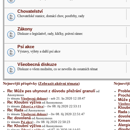
Chovatelství
Chovatelské stanice, domácí chov, postřehy, rady
Zákony
Diskuze o legislativě, rady, kličky, právní rámec
Psí akce
Výstavy, výlety a další psí akce
Všeobecná diskuze
Diskuze o všem možném, co se nevešlo do ostatních témat
Nejnovější příspěvky (
Zobrazit aktivní témata
)
Nejnovějš
Re: Může pes uhynout z důvodu přežrání granulí
Proble
od
Anonymous
Prochá
(v tématu
Všeobecná diskuze
) - sob 21. lis 2020 12:18:47
Může p
Re: Kloubní výživa
od Anonymous
Všeobec
(v tématu
Zdraví a výživa
) - čtv 08. říj 2020 22:53:11
Kloubn
Re: Rada
od Anonymous
Rada
(
(v tématu
Všeobecná diskuze
) - čtv 08. říj 2020 22:51:47
dovol
Re: dovolená
od Anonymous
Krmení
(v tématu
Psí akce
) - čtv 08. říj 2020 22:50:23
Alergi
Re: Kloubní výživa
od Anonymous
dlouh
(v tématu
Zdraví a výživa
) - stř 07. říj 2020 16:14:02