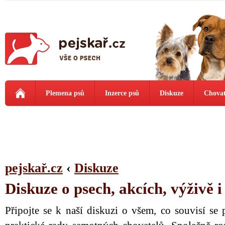
Plemena psů
Inzerce psů
Diskuze
Chovat
pejskař.cz
‹
Diskuze
Diskuze o psech, akcích, výživě 
Připojte se k naší diskuzi o všem, co souvisí se 