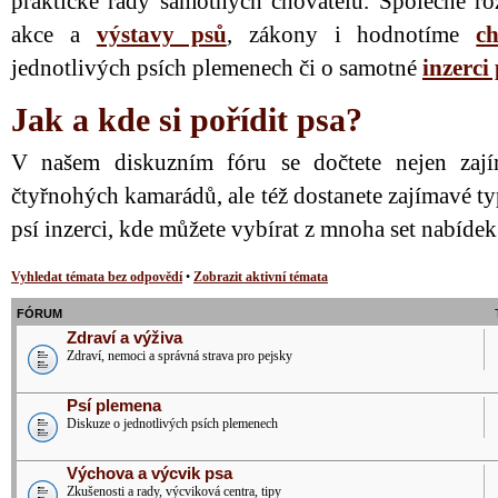
praktické rady samotných chovatelů. Společně ro
akce a
výstavy psů
, zákony i hodnotíme
ch
jednotlivých psích plemenech či o samotné
inzerci
Jak a kde si pořídit psa?
V našem diskuzním fóru se dočtete nejen zají
čtyřnohých kamarádů, ale též dostanete zajímavé ty
psí inzerci, kde můžete vybírat z mnoha set nabíde
Vyhledat témata bez odpovědí
•
Zobrazit aktivní témata
FÓRUM
Zdraví a výživa
Zdraví, nemoci a správná strava pro pejsky
Psí plemena
Diskuze o jednotlivých psích plemenech
Výchova a výcvik psa
Zkušenosti a rady, výcviková centra, tipy