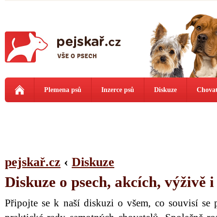
Plemena psů
Inzerce psů
Diskuze
Chovat
pejskař.cz
‹
Diskuze
Diskuze o psech, akcích, výživě 
Připojte se k naší diskuzi o všem, co souvisí se 