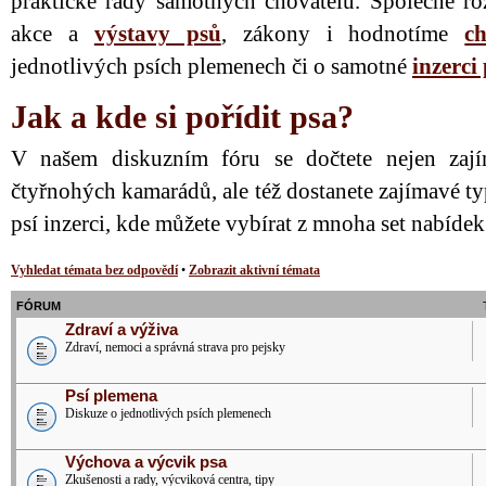
praktické rady samotných chovatelů. Společně ro
akce a
výstavy psů
, zákony i hodnotíme
ch
jednotlivých psích plemenech či o samotné
inzerci
Jak a kde si pořídit psa?
V našem diskuzním fóru se dočtete nejen zají
čtyřnohých kamarádů, ale též dostanete zajímavé ty
psí inzerci, kde můžete vybírat z mnoha set nabíde
Vyhledat témata bez odpovědí
•
Zobrazit aktivní témata
FÓRUM
Zdraví a výživa
Zdraví, nemoci a správná strava pro pejsky
Psí plemena
Diskuze o jednotlivých psích plemenech
Výchova a výcvik psa
Zkušenosti a rady, výcviková centra, tipy