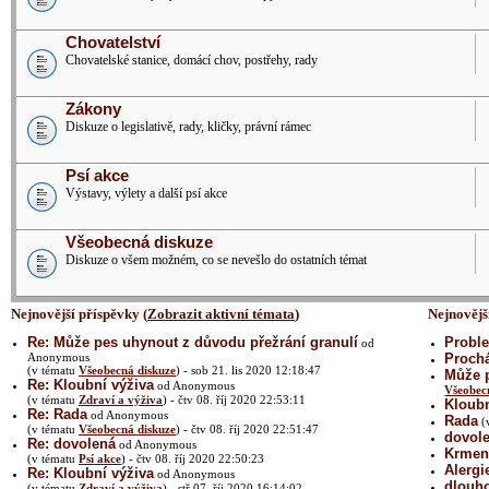
Chovatelství
Chovatelské stanice, domácí chov, postřehy, rady
Zákony
Diskuze o legislativě, rady, kličky, právní rámec
Psí akce
Výstavy, výlety a další psí akce
Všeobecná diskuze
Diskuze o všem možném, co se nevešlo do ostatních témat
Nejnovější příspěvky (
Zobrazit aktivní témata
)
Nejnovějš
Re: Může pes uhynout z důvodu přežrání granulí
Proble
od
Anonymous
Prochá
(v tématu
Všeobecná diskuze
) - sob 21. lis 2020 12:18:47
Může p
Re: Kloubní výživa
od Anonymous
Všeobec
(v tématu
Zdraví a výživa
) - čtv 08. říj 2020 22:53:11
Kloubn
Re: Rada
od Anonymous
Rada
(
(v tématu
Všeobecná diskuze
) - čtv 08. říj 2020 22:51:47
dovol
Re: dovolená
od Anonymous
Krmení
(v tématu
Psí akce
) - čtv 08. říj 2020 22:50:23
Alergi
Re: Kloubní výživa
od Anonymous
dlouh
(v tématu
Zdraví a výživa
) - stř 07. říj 2020 16:14:02