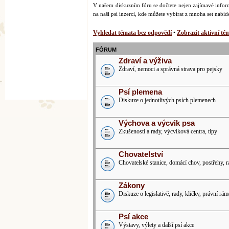
V našem diskuzním fóru se dočtete nejen zajímavé inform
na naši psí inzerci, kde můžete vybírat z mnoha set nabí
Vyhledat témata bez odpovědí
•
Zobrazit aktivní té
FÓRUM
Zdraví a výživa
Zdraví, nemoci a správná strava pro pejsky
Psí plemena
Diskuze o jednotlivých psích plemenech
Výchova a výcvik psa
Zkušenosti a rady, výcviková centra, tipy
Chovatelství
Chovatelské stanice, domácí chov, postřehy, 
Zákony
Diskuze o legislativě, rady, kličky, právní rám
Psí akce
Výstavy, výlety a další psí akce