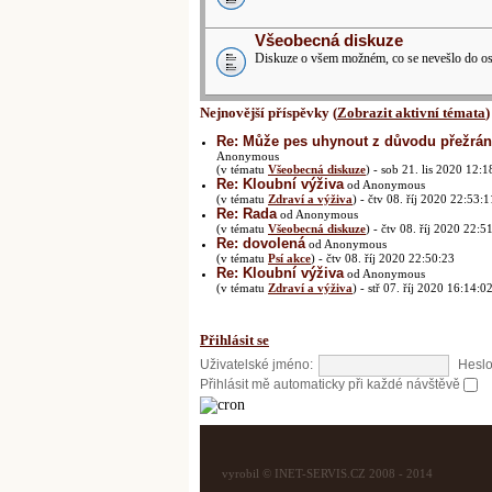
Všeobecná diskuze
Diskuze o všem možném, co se nevešlo do ost
Nejnovější příspěvky (
Zobrazit aktivní témata
)
Re: Může pes uhynout z důvodu přežrání
Anonymous
(v tématu
Všeobecná diskuze
) - sob 21. lis 2020 12:1
Re: Kloubní výživa
od Anonymous
(v tématu
Zdraví a výživa
) - čtv 08. říj 2020 22:53:1
Re: Rada
od Anonymous
(v tématu
Všeobecná diskuze
) - čtv 08. říj 2020 22:5
Re: dovolená
od Anonymous
(v tématu
Psí akce
) - čtv 08. říj 2020 22:50:23
Re: Kloubní výživa
od Anonymous
(v tématu
Zdraví a výživa
) - stř 07. říj 2020 16:14:0
Přihlásit se
Uživatelské jméno:
Heslo
Přihlásit mě automaticky při každé návštěvě
vyrobil © INET-SERVIS.CZ 2008 - 2014