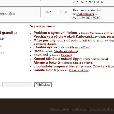
stř 23. čer 2021 14:38:06
This forum is protected.
862
1358
atních témat
od
shaktimovers
čtv 01. črc 2021 6:28:01
Nejnovější témata
 granulí
Problem s agresivni fenkou
od
(v tématu
Výchova a výcvik p
Procházky a výlety v okolí Karlovarska
(v tématu
Psí a
8:47
Může pes uhynout z důvodu přežrání granulí
(v téma
Všeobecná diskuze
)
1
Kloubní výživa
(v tématu
Zdraví a výživa
)
Rada
(v tématu
Všeobecná diskuze
)
1:47
dovolená
(v tématu
Psí akce
)
Krmení štěněte a ostatní tipy
(v tématu
Chovatelství
)
Alergie u boxerů
(v tématu
Zdraví a výživa
)
dlouhodobý průjem s hlenem
(v tématu
Zdraví a výživa
)
2
Ganule Golosi
(v tématu
Zdraví a výživa
)
:
Nahlášení chyby
|
Vložit inzerát
|
Vložit chovatelskou s