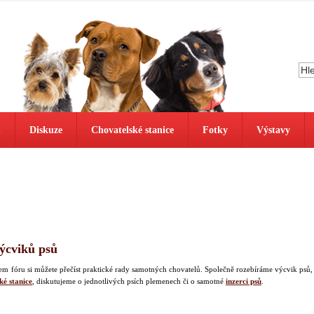
ů
Diskuze
Chovatelské stanice
Fotky
Výstavy
výcviků psů
našem fóru si můžete přečíst praktické rady samotných chovatelů. Společně rozebíráme výcvik psů,
ké stanice
, diskutujeme o jednotlivých psích plemenech či o samotné
inzerci psů
.