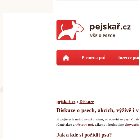
Plemena psů
Inzerce ps
pejskař.cz
‹
Diskuze
Diskuze o psech, akcích, výživě i 
Připojte se k naší diskuzi o všem, co souvisí se psy. V 
různé akce a
výstavy psů
, zákony i hodnotíme
chovatels
Jak a kde si pořídit psa?