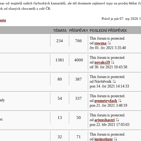
ac od majitelů našich čtyřnohých kamarádů, ale též dostanete zajímavé typy na prodej štěňat č
dek od různých chovatelů z celé ČR.
Právě je pát 07. srp 2026 
mata
TÉMATA
PŘÍSPĚVKY
POSLEDNÍ PŘÍSPĚVEK
This forum is protected.
234
766
od
rowena
čtv 01. črc 2021 5:35:40
This forum is protected.
1381
4000
od
novaks19
stř 30. čer 2021 10:43:58
This forum is protected.
80
387
od Návštěvník
pon 14. čer 2021 14:14:33
This forum is protected.
54
337
rady
od
geometrydash
pon 21. čer 2021 3:48:19
This forum is protected.
13
50
ec
od
arjunshastri
pon 22. bře 2021 17:05:03
This forum is protected.
32
71
od
igpinstitute