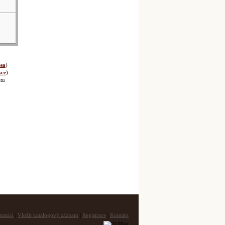
sa
)
kce
)
tu
tanici
|
Vložit katalogový záznam
|
Registrace
|
Kontakt