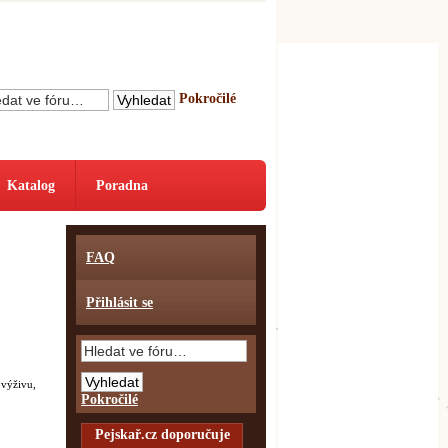
Pokročilé
Katalog
Poradna
FAQ
Přihlásit se
 výživu,
Pokročilé
Pejskař.cz doporučuje