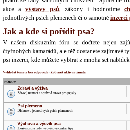
praktické rady samotných chovatelů. Společně ro
akce a
výstavy psů
, zákony i hodnotíme
ch
jednotlivých psích plemenech či o samotné
inzerci
Jak a kde si pořídit psa?
V našem diskuzním fóru se dočtete nejen zají
čtyřnohých kamarádů, ale též dostanete zajímavé ty
psí inzerci, kde můžete vybírat z mnoha set nabíde
Vyhledat témata bez odpovědí
•
Zobrazit aktivní témata
FÓRUM
Zdraví a výživa
Zdraví, nemoci a správná strava pro pejsky
Psí plemena
Diskuze o jednotlivých psích plemenech
Výchova a výcvik psa
Zkušenosti a rady, výcviková centra, tipy