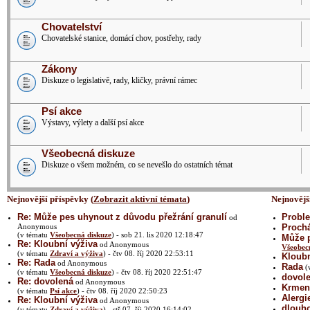
Chovatelství
Chovatelské stanice, domácí chov, postřehy, rady
Zákony
Diskuze o legislativě, rady, kličky, právní rámec
Psí akce
Výstavy, výlety a další psí akce
Všeobecná diskuze
Diskuze o všem možném, co se nevešlo do ostatních témat
Nejnovější příspěvky (
Zobrazit aktivní témata
)
Nejnovějš
Re: Může pes uhynout z důvodu přežrání granulí
Proble
od
Anonymous
Prochá
(v tématu
Všeobecná diskuze
) - sob 21. lis 2020 12:18:47
Může p
Re: Kloubní výživa
od Anonymous
Všeobec
(v tématu
Zdraví a výživa
) - čtv 08. říj 2020 22:53:11
Kloubn
Re: Rada
od Anonymous
Rada
(
(v tématu
Všeobecná diskuze
) - čtv 08. říj 2020 22:51:47
dovol
Re: dovolená
od Anonymous
Krmení
(v tématu
Psí akce
) - čtv 08. říj 2020 22:50:23
Alergi
Re: Kloubní výživa
od Anonymous
dlouh
(v tématu
Zdraví a výživa
) - stř 07. říj 2020 16:14:02