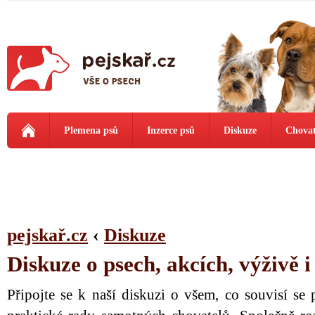
Plemena psů
Inzerce psů
Diskuze
Chovat
pejskař.cz
‹
Diskuze
Diskuze o psech, akcích, výživě 
Připojte se k naší diskuzi o všem, co souvisí se 