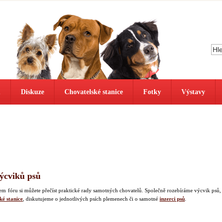
ů
Diskuze
Chovatelské stanice
Fotky
Výstavy
výcviků psů
našem fóru si můžete přečíst praktické rady samotných chovatelů. Společně rozebíráme výcvik psů,
ké stanice
, diskutujeme o jednotlivých psích plemenech či o samotné
inzerci psů
.