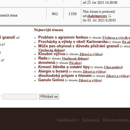
stř 23. čer 2021 14:38:06
This forum is protected.
862
1358
atních témat
od
shaktimovers
čtv 01. črc 2021 6:28:01
Nejnovější témata
 granulí
Problem s agresivni fenkou
od
(v tématu
Výchova a výcvik p
Procházky a výlety v okolí Karlovarska
(v tématu
Psí a
8:47
Může pes uhynout z důvodu přežrání granulí
(v téma
Všeobecná diskuze
)
1
Kloubní výživa
(v tématu
Zdraví a výživa
)
Rada
(v tématu
Všeobecná diskuze
)
1:47
dovolená
(v tématu
Psí akce
)
Krmení štěněte a ostatní tipy
(v tématu
Chovatelství
)
Alergie u boxerů
(v tématu
Zdraví a výživa
)
dlouhodobý průjem s hlenem
(v tématu
Zdraví a výživa
)
2
Ganule Golosi
(v tématu
Zdraví a výživa
)
:
Nahlášení chyby
|
Vložit inzerát
|
Vložit chovatelskou s