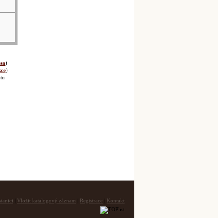
sa
)
kce
)
tu
tanici
|
Vložit katalogový záznam
|
Registrace
|
Kontakt