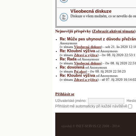
Všeobecná diskuze
Diskuze o všem možném, co se nevešlo do ost
Nejnovější příspěvky (
Zobrazit aktivní témata
)
Re: Může pes uhynout z důvodu přežrání
Anonymous
(v tématu
Všeobecná diskuze
) - sob 21. lis 2020 12:1
Re: Kloubní výživa
od Anonymous
(v tématu
Zdraví a výživa
) - čtv 08. říj 2020 22:53:1
Re: Rada
od Anonymous
(v tématu
Všeobecná diskuze
) - čtv 08. říj 2020 22:5
Re: dovolená
od Anonymous
(v tématu
Psí akce
) - čtv 08. říj 2020 22:50:23
Re: Kloubní výživa
od Anonymous
(v tématu
Zdraví a výživa
) - stř 07. říj 2020 16:14:0
Přihlásit se
Uživatelské jméno:
Heslo
Přihlásit mě automaticky při každé návštěvě
vyrobil © INET-SERVIS.CZ 2008 - 2014