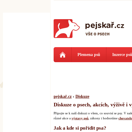
Plemena psů
Inzerce ps
pejskař.cz
‹
Diskuze
Diskuze o psech, akcích, výživě i 
Připojte se k naší diskuzi o všem, co souvisí se psy. V 
různé akce a
výstavy psů
, zákony i hodnotíme
chovatels
Jak a kde si pořídit psa?