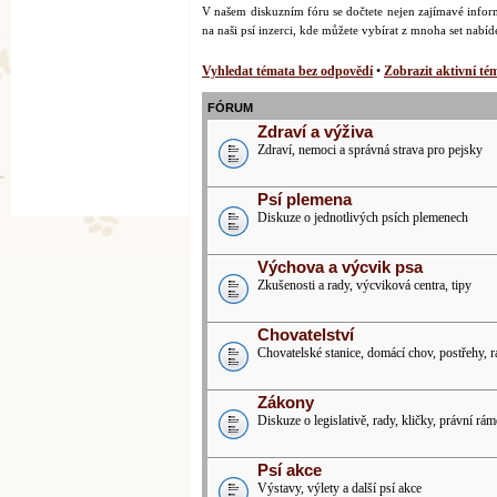
V našem diskuzním fóru se dočtete nejen zajímavé inform
na naši psí inzerci, kde můžete vybírat z mnoha set nabí
Vyhledat témata bez odpovědí
•
Zobrazit aktivní té
FÓRUM
Zdraví a výživa
Zdraví, nemoci a správná strava pro pejsky
Psí plemena
Diskuze o jednotlivých psích plemenech
Výchova a výcvik psa
Zkušenosti a rady, výcviková centra, tipy
Chovatelství
Chovatelské stanice, domácí chov, postřehy, 
Zákony
Diskuze o legislativě, rady, kličky, právní rám
Psí akce
Výstavy, výlety a další psí akce