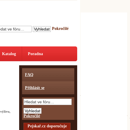
Pokročilé
Katalog
Poradna
FAQ
Přihlásit se
 výživu,
Pokročilé
Pejskař.cz doporučuje