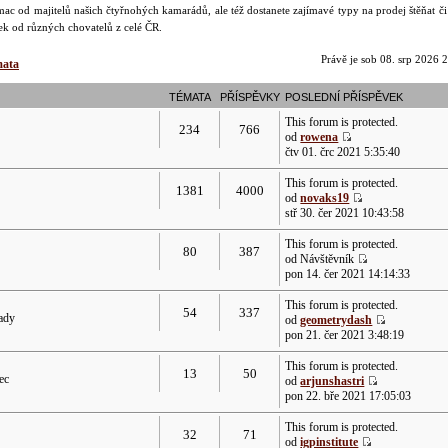
ac od majitelů našich čtyřnohých kamarádů, ale též dostanete zajímavé typy na prodej štěňat č
dek od různých chovatelů z celé ČR.
Právě je sob 08. srp 2026 
mata
TÉMATA
PŘÍSPĚVKY
POSLEDNÍ PŘÍSPĚVEK
This forum is protected.
234
766
od
rowena
čtv 01. črc 2021 5:35:40
This forum is protected.
1381
4000
od
novaks19
stř 30. čer 2021 10:43:58
This forum is protected.
80
387
od Návštěvník
pon 14. čer 2021 14:14:33
This forum is protected.
54
337
rady
od
geometrydash
pon 21. čer 2021 3:48:19
This forum is protected.
13
50
ec
od
arjunshastri
pon 22. bře 2021 17:05:03
This forum is protected.
32
71
od
igpinstitute