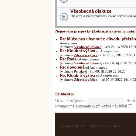
Všeobecná diskuze
Diskuze o všem možném, co se nevešlo do ost
Nejnovější příspěvky (
Zobrazit aktivní témata
)
Re: Může pes uhynout z důvodu přežrání
Anonymous
(v tématu
Všeobecná diskuze
) - sob 21. lis 2020 12:1
Re: Kloubní výživa
od Anonymous
(v tématu
Zdraví a výživa
) - čtv 08. říj 2020 22:53:1
Re: Rada
od Anonymous
(v tématu
Všeobecná diskuze
) - čtv 08. říj 2020 22:5
Re: dovolená
od Anonymous
(v tématu
Psí akce
) - čtv 08. říj 2020 22:50:23
Re: Kloubní výživa
od Anonymous
(v tématu
Zdraví a výživa
) - stř 07. říj 2020 16:14:0
Přihlásit se
Uživatelské jméno:
Heslo
Přihlásit mě automaticky při každé návštěvě
vyrobil © INET-SERVIS.CZ 2008 - 2014