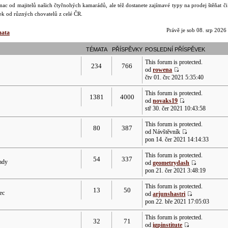
ac od majitelů našich čtyřnohých kamarádů, ale též dostanete zajímavé typy na prodej štěňat č
dek od různých chovatelů z celé ČR.
Právě je sob 08. srp 2026
mata
TÉMATA
PŘÍSPĚVKY
POSLEDNÍ PŘÍSPĚVEK
This forum is protected.
234
766
od
rowena
čtv 01. črc 2021 5:35:40
This forum is protected.
1381
4000
od
novaks19
stř 30. čer 2021 10:43:58
This forum is protected.
80
387
od Návštěvník
pon 14. čer 2021 14:14:33
This forum is protected.
54
337
rady
od
geometrydash
pon 21. čer 2021 3:48:19
This forum is protected.
13
50
ec
od
arjunshastri
pon 22. bře 2021 17:05:03
This forum is protected.
32
71
od
igpinstitute