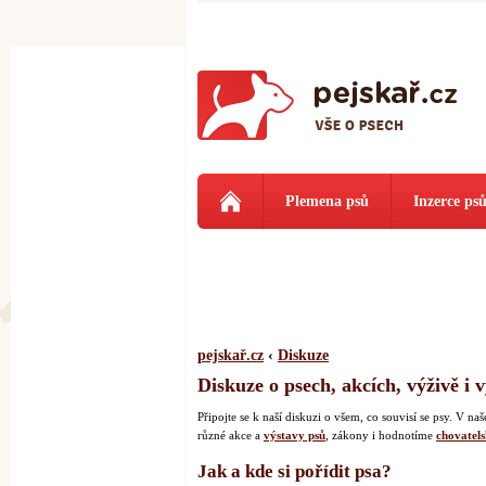
Plemena psů
Inzerce ps
pejskař.cz
‹
Diskuze
Diskuze o psech, akcích, výživě i 
Připojte se k naší diskuzi o všem, co souvisí se psy. V 
různé akce a
výstavy psů
, zákony i hodnotíme
chovatels
Jak a kde si pořídit psa?