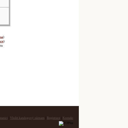
sa
)
kce
)
tu
tanici
|
Vložit katalogový záznam
|
Registrace
|
Kontakt