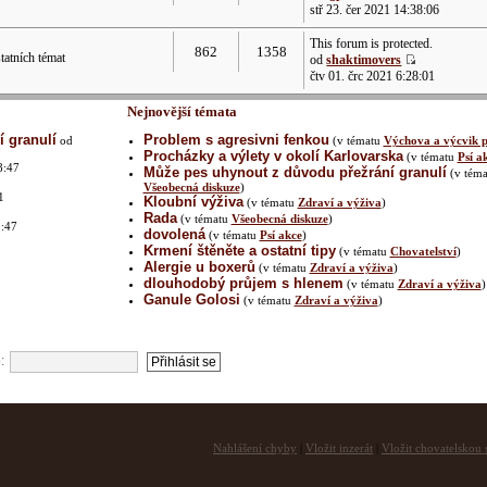
stř 23. čer 2021 14:38:06
This forum is protected.
862
1358
atních témat
od
shaktimovers
čtv 01. črc 2021 6:28:01
Nejnovější témata
 granulí
Problem s agresivni fenkou
od
(v tématu
Výchova a výcvik p
Procházky a výlety v okolí Karlovarska
(v tématu
Psí a
8:47
Může pes uhynout z důvodu přežrání granulí
(v téma
Všeobecná diskuze
)
1
Kloubní výživa
(v tématu
Zdraví a výživa
)
Rada
(v tématu
Všeobecná diskuze
)
1:47
dovolená
(v tématu
Psí akce
)
Krmení štěněte a ostatní tipy
(v tématu
Chovatelství
)
Alergie u boxerů
(v tématu
Zdraví a výživa
)
dlouhodobý průjem s hlenem
(v tématu
Zdraví a výživa
)
2
Ganule Golosi
(v tématu
Zdraví a výživa
)
:
Nahlášení chyby
|
Vložit inzerát
|
Vložit chovatelskou s