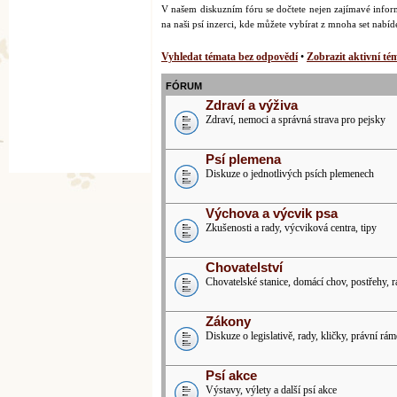
V našem diskuzním fóru se dočtete nejen zajímavé inform
na naši psí inzerci, kde můžete vybírat z mnoha set nabí
Vyhledat témata bez odpovědí
•
Zobrazit aktivní té
FÓRUM
Zdraví a výživa
Zdraví, nemoci a správná strava pro pejsky
Psí plemena
Diskuze o jednotlivých psích plemenech
Výchova a výcvik psa
Zkušenosti a rady, výcviková centra, tipy
Chovatelství
Chovatelské stanice, domácí chov, postřehy, 
Zákony
Diskuze o legislativě, rady, kličky, právní rám
Psí akce
Výstavy, výlety a další psí akce