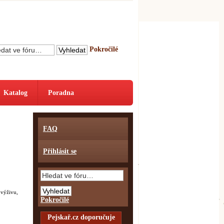
Pokročilé
Katalog
Poradna
FAQ
Přihlásit se
 výživu,
Pokročilé
Pejskař.cz doporučuje