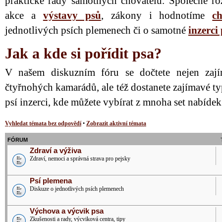
praktické rady samotných chovatelů. Společně ro
akce a
výstavy psů
, zákony i hodnotíme
ch
jednotlivých psích plemenech či o samotné
inzerci
Jak a kde si pořídit psa?
V našem diskuzním fóru se dočtete nejen zají
čtyřnohých kamarádů, ale též dostanete zajímavé ty
psí inzerci, kde můžete vybírat z mnoha set nabíde
Vyhledat témata bez odpovědí
•
Zobrazit aktivní témata
FÓRUM
Zdraví a výživa
Zdraví, nemoci a správná strava pro pejsky
Psí plemena
Diskuze o jednotlivých psích plemenech
Výchova a výcvik psa
Zkušenosti a rady, výcviková centra, tipy