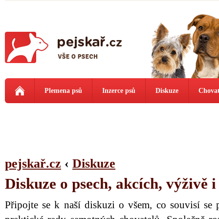
Plemena psů
Inzerce psů
Diskuze
Chovat
pejskař.cz
‹
Diskuze
Diskuze o psech, akcích, výživě 
Připojte se k naší diskuzi o všem, co souvisí se 