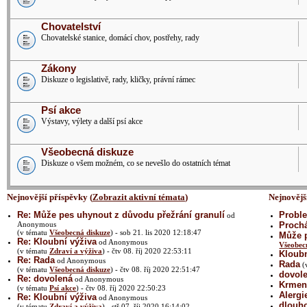
Chovatelství
Chovatelské stanice, domácí chov, postřehy, rady
Zákony
Diskuze o legislativě, rady, kličky, právní rámec
Psí akce
Výstavy, výlety a další psí akce
Všeobecná diskuze
Diskuze o všem možném, co se nevešlo do ostatních témat
Nejnovější příspěvky (
Zobrazit aktivní témata
)
Nejnovějš
Re: Může pes uhynout z důvodu přežrání granulí
Proble
od
Anonymous
Prochá
(v tématu
Všeobecná diskuze
) - sob 21. lis 2020 12:18:47
Může p
Re: Kloubní výživa
od Anonymous
Všeobec
(v tématu
Zdraví a výživa
) - čtv 08. říj 2020 22:53:11
Kloubn
Re: Rada
od Anonymous
Rada
(
(v tématu
Všeobecná diskuze
) - čtv 08. říj 2020 22:51:47
dovol
Re: dovolená
od Anonymous
Krmení
(v tématu
Psí akce
) - čtv 08. říj 2020 22:50:23
Alergi
Re: Kloubní výživa
od Anonymous
dlouh
(v tématu
Zdraví a výživa
) - stř 07. říj 2020 16:14:02