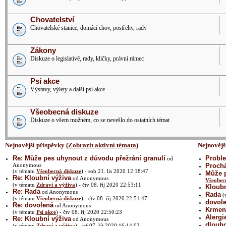
Chovatelství
Chovatelské stanice, domácí chov, postřehy, rady
Zákony
Diskuze o legislativě, rady, kličky, právní rámec
Psí akce
Výstavy, výlety a další psí akce
Všeobecná diskuze
Diskuze o všem možném, co se nevešlo do ostatních témat
Nejnovější příspěvky (
Zobrazit aktivní témata
)
Nejnovějš
Re: Může pes uhynout z důvodu přežrání granulí
Proble
od
Anonymous
Prochá
(v tématu
Všeobecná diskuze
) - sob 21. lis 2020 12:18:47
Může p
Re: Kloubní výživa
od Anonymous
Všeobec
(v tématu
Zdraví a výživa
) - čtv 08. říj 2020 22:53:11
Kloubn
Re: Rada
od Anonymous
Rada
(
(v tématu
Všeobecná diskuze
) - čtv 08. říj 2020 22:51:47
dovol
Re: dovolená
od Anonymous
Krmení
(v tématu
Psí akce
) - čtv 08. říj 2020 22:50:23
Alergi
Re: Kloubní výživa
od Anonymous
dlouh
(v tématu
Zdraví a výživa
) - stř 07. říj 2020 16:14:02