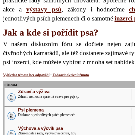
praktické rady samotných chovatelů. Společně ro
akce a
výstavy psů
, zákony i hodnotíme
ch
jednotlivých psích plemenech či o samotné
inzerci
Jak a kde si pořídit psa?
V našem diskuzním fóru se dočtete nejen zají
čtyřnohých kamarádů, ale též dostanete zajímavé ty
psí inzerci, kde můžete vybírat z mnoha set nabíde
Vyhledat témata bez odpovědí
•
Zobrazit aktivní témata
FÓRUM
Zdraví a výživa
Zdraví, nemoci a správná strava pro pejsky
Psí plemena
Diskuze o jednotlivých psích plemenech
Výchova a výcvik psa
Zkušenosti a rady, výcviková centra, tipy