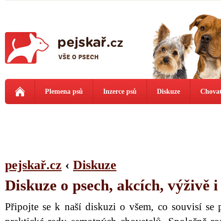
Plemena psů
Inzerce psů
Diskuze
Chovat
pejskař.cz
‹
Diskuze
Diskuze o psech, akcích, výživě 
Připojte se k naší diskuzi o všem, co souvisí se 