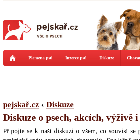
Plemena psů
Inzerce psů
Diskuze
Chovat
pejskař.cz
‹
Diskuze
Diskuze o psech, akcích, výživě 
Připojte se k naší diskuzi o všem, co souvisí se 