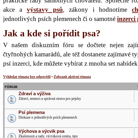
praktické rady samotných chovatelů. Společně ro
akce a
výstavy psů
, zákony i hodnotíme
ch
jednotlivých psích plemenech či o samotné
inzerci
Jak a kde si pořídit psa?
V našem diskuzním fóru se dočtete nejen zají
čtyřnohých kamarádů, ale též dostanete zajímavé ty
psí inzerci, kde můžete vybírat z mnoha set nabíde
Vyhledat témata bez odpovědí
•
Zobrazit aktivní témata
FÓRUM
Zdraví a výživa
Zdraví, nemoci a správná strava pro pejsky
Psí plemena
Diskuze o jednotlivých psích plemenech
Výchova a výcvik psa
Zkušenosti a rady, výcviková centra, tipy