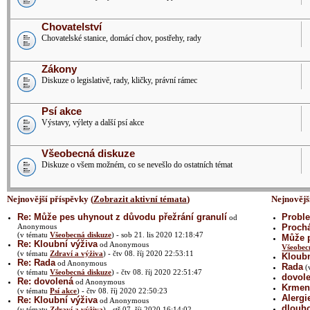
Chovatelství
Chovatelské stanice, domácí chov, postřehy, rady
Zákony
Diskuze o legislativě, rady, kličky, právní rámec
Psí akce
Výstavy, výlety a další psí akce
Všeobecná diskuze
Diskuze o všem možném, co se nevešlo do ostatních témat
Nejnovější příspěvky (
Zobrazit aktivní témata
)
Nejnovějš
Re: Může pes uhynout z důvodu přežrání granulí
Proble
od
Anonymous
Prochá
(v tématu
Všeobecná diskuze
) - sob 21. lis 2020 12:18:47
Může p
Re: Kloubní výživa
od Anonymous
Všeobec
(v tématu
Zdraví a výživa
) - čtv 08. říj 2020 22:53:11
Kloubn
Re: Rada
od Anonymous
Rada
(
(v tématu
Všeobecná diskuze
) - čtv 08. říj 2020 22:51:47
dovol
Re: dovolená
od Anonymous
Krmení
(v tématu
Psí akce
) - čtv 08. říj 2020 22:50:23
Alergi
Re: Kloubní výživa
od Anonymous
dlouh
(v tématu
Zdraví a výživa
) - stř 07. říj 2020 16:14:02