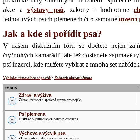
praktické rady samotných chovatelů. Společně ro
akce a
výstavy psů
, zákony i hodnotíme
ch
jednotlivých psích plemenech či o samotné
inzerci
Jak a kde si pořídit psa?
V našem diskuzním fóru se dočtete nejen zají
čtyřnohých kamarádů, ale též dostanete zajímavé ty
psí inzerci, kde můžete vybírat z mnoha set nabíde
Vyhledat témata bez odpovědí
•
Zobrazit aktivní témata
FÓRUM
Zdraví a výživa
Zdraví, nemoci a správná strava pro pejsky
Psí plemena
Diskuze o jednotlivých psích plemenech
Výchova a výcvik psa
Zkušenosti a rady, výcviková centra, tipy