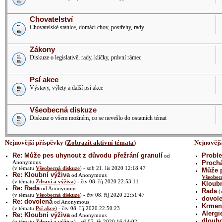
Chovatelství
Chovatelské stanice, domácí chov, postřehy, rady
Zákony
Diskuze o legislativě, rady, kličky, právní rámec
Psí akce
Výstavy, výlety a další psí akce
Všeobecná diskuze
Diskuze o všem možném, co se nevešlo do ostatních témat
Nejnovější příspěvky (
Zobrazit aktivní témata
)
Nejnovějš
Re: Může pes uhynout z důvodu přežrání granulí
Proble
od
Anonymous
Prochá
(v tématu
Všeobecná diskuze
) - sob 21. lis 2020 12:18:47
Může p
Re: Kloubní výživa
od Anonymous
Všeobec
(v tématu
Zdraví a výživa
) - čtv 08. říj 2020 22:53:11
Kloubn
Re: Rada
od Anonymous
Rada
(
(v tématu
Všeobecná diskuze
) - čtv 08. říj 2020 22:51:47
dovol
Re: dovolená
od Anonymous
Krmení
(v tématu
Psí akce
) - čtv 08. říj 2020 22:50:23
Alergi
Re: Kloubní výživa
od Anonymous
dlouh
(v tématu
Zdraví a výživa
) - stř 07. říj 2020 16:14:02