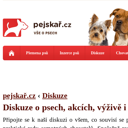
Plemena psů
Inzerce psů
Diskuze
Chovat
pejskař.cz
‹
Diskuze
Diskuze o psech, akcích, výživě 
Připojte se k naší diskuzi o všem, co souvisí se 