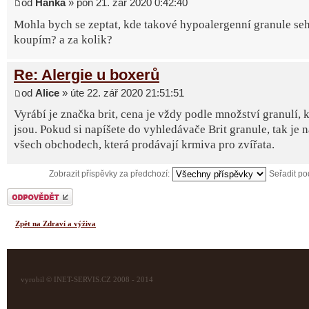
od
Hanka
» pon 21. zář 2020 0:42:40
Mohla bych se zeptat, kde takové hypoalergenní granule seh
koupím? a za kolik?
Re: Alergie u boxerů
od
Alice
» úte 22. zář 2020 21:51:51
Vyrábí je značka brit, cena je vždy podle množství granulí, k
jsou. Pokud si napíšete do vyhledávače Brit granule, tak je 
všech obchodech, která prodávají krmiva pro zvířata.
Zobrazit příspěvky za předchozí:
Seřadit p
Odeslat odpověď
Zpět na Zdraví a výživa
vyrobil © INET-SERVIS.CZ 2008 - 2014