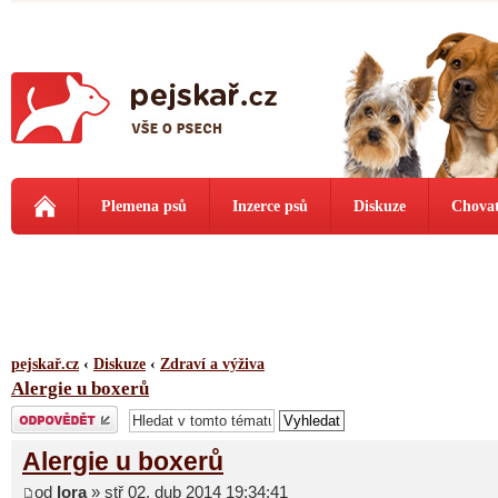
Plemena psů
Inzerce psů
Diskuze
Chovat
pejskař.cz
‹
Diskuze
‹
Zdraví a výživa
Alergie u boxerů
Odeslat odpověď
Alergie u boxerů
od
lora
» stř 02. dub 2014 19:34:41