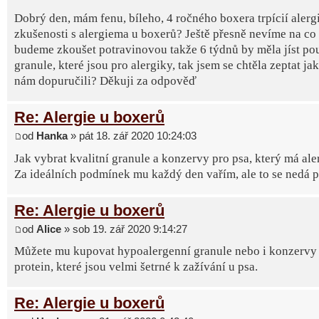
Dobrý den, mám fenu, bíleho, 4 ročného boxera trpícií alerg
zkušenosti s alergiema u boxerů? Ještě přesně nevíme na co 
budeme zkoušet potravinovou takže 6 týdnů by měla jíst po
granule, které jsou pro alergiky, tak jsem se chtěla zeptat ja
nám dopuručili? Děkuji za odpověď
Re: Alergie u boxerů
od
Hanka
» pát 18. zář 2020 10:24:03
Jak vybrat kvalitní granule a konzervy pro psa, který má ale
Za ideálních podmínek mu každý den vařím, ale to se nedá poř
Re: Alergie u boxerů
od
Alice
» sob 19. zář 2020 9:14:27
Můžete mu kupovat hypoalergenní granule nebo i konzervy 
protein, které jsou velmi šetrné k zažívání u psa.
Re: Alergie u boxerů