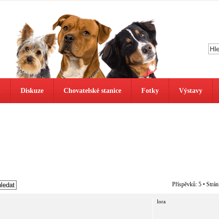
ů
Diskuze
Chovatelské stanice
Fotky
Výstavy
Příspěvků: 5 • Strá
lora