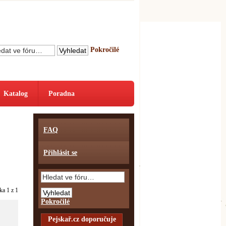
Pokročilé
Katalog
Poradna
FAQ
Přihlásit se
nka
1
z
1
Pokročilé
Pejskař.cz doporučuje