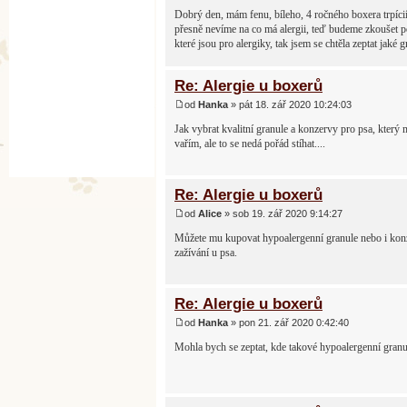
Dobrý den, mám fenu, bíleho, 4 ročného boxera trpícií
přesně nevíme na co má alergii, teď budeme zkoušet po
které jsou pro alergiky, tak jsem se chtěla zeptat jak
Re: Alergie u boxerů
od
Hanka
» pát 18. zář 2020 10:24:03
Jak vybrat kvalitní granule a konzervy pro psa, který
vařím, ale to se nedá pořád stíhat....
Re: Alergie u boxerů
od
Alice
» sob 19. zář 2020 9:14:27
Můžete mu kupovat hypoalergenní granule nebo i konze
zažívání u psa.
Re: Alergie u boxerů
od
Hanka
» pon 21. zář 2020 0:42:40
Mohla bych se zeptat, kde takové hypoalergenní granu