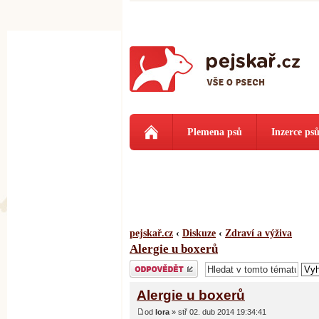
Plemena psů
Inzerce ps
pejskař.cz
‹
Diskuze
‹
Zdraví a výživa
Alergie u boxerů
Odeslat odpověď
Alergie u boxerů
od
lora
» stř 02. dub 2014 19:34:41