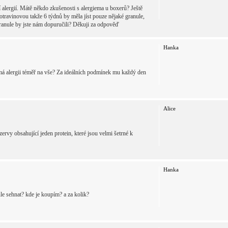
 alergií. Mátě někdo zkušenosti s alergiema u boxerů? Ještě
travinovou takže 6 týdnů by měla jíst pouze nějaké granule,
é granule by jste nám dopuručili? Děkuji za odpověď
Hanka
 má alergii téměř na vše? Za ideálních podmínek mu každý den
Alice
rvy obsahující jeden protein, které jsou velmi šetrné k
Hanka
le sehnat? kde je koupím? a za kolik?