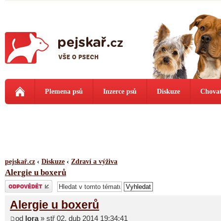
Plemena psů
Inzerce psů
Diskuze
Chovat
pejskař.cz
‹
Diskuze
‹
Zdraví a výživa
Alergie u boxerů
Odeslat odpověď
Alergie u boxerů
od
lora
» stř 02. dub 2014 19:34:41