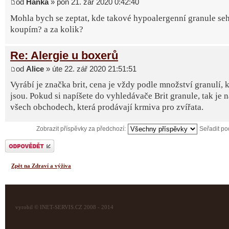
od
Hanka
» pon 21. zář 2020 0:42:40
Mohla bych se zeptat, kde takové hypoalergenní granule seh
koupím? a za kolik?
Re: Alergie u boxerů
od
Alice
» úte 22. zář 2020 21:51:51
Vyrábí je značka brit, cena je vždy podle množství granulí, k
jsou. Pokud si napíšete do vyhledávače Brit granule, tak je 
všech obchodech, která prodávají krmiva pro zvířata.
Zobrazit příspěvky za předchozí:
Seřadit p
Odeslat odpověď
Zpět na Zdraví a výživa
vyrobil © INET-SERVIS.CZ 2008 - 2014