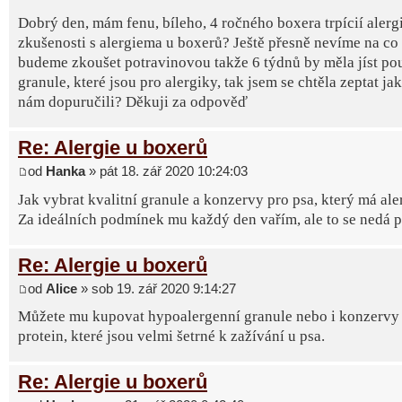
Dobrý den, mám fenu, bíleho, 4 ročného boxera trpícií alerg
zkušenosti s alergiema u boxerů? Ještě přesně nevíme na co 
budeme zkoušet potravinovou takže 6 týdnů by měla jíst po
granule, které jsou pro alergiky, tak jsem se chtěla zeptat ja
nám dopuručili? Děkuji za odpověď
Re: Alergie u boxerů
od
Hanka
» pát 18. zář 2020 10:24:03
Jak vybrat kvalitní granule a konzervy pro psa, který má ale
Za ideálních podmínek mu každý den vařím, ale to se nedá poř
Re: Alergie u boxerů
od
Alice
» sob 19. zář 2020 9:14:27
Můžete mu kupovat hypoalergenní granule nebo i konzervy 
protein, které jsou velmi šetrné k zažívání u psa.
Re: Alergie u boxerů