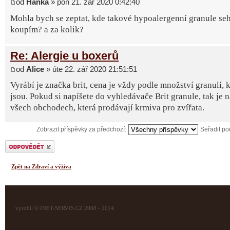
od
Hanka
» pon 21. zář 2020 0:42:40
Mohla bych se zeptat, kde takové hypoalergenní granule seh
koupím? a za kolik?
Re: Alergie u boxerů
od
Alice
» úte 22. zář 2020 21:51:51
Vyrábí je značka brit, cena je vždy podle množství granulí, k
jsou. Pokud si napíšete do vyhledávače Brit granule, tak je 
všech obchodech, která prodávají krmiva pro zvířata.
Zobrazit příspěvky za předchozí:
Seřadit p
Odeslat odpověď
Zpět na Zdraví a výživa
vyrobil © INET-SERVIS.CZ 2008 - 2014