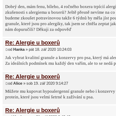
Dobrý den, mám fenu, bíleho, 4 ročného boxera trpícií alerg
zkušenosti s alergiema u boxerů? Ještě přesně nevíme na co 
budeme zkoušet potravinovou takže 6 týdnů by měla jíst po
granule, které jsou pro alergiky, tak jsem se chtěla zeptat ja
nám dopuručili? Děkuji za odpověď
Re: Alergie u boxerů
od
Hanka
» pát 18. zář 2020 10:24:03
Jak vybrat kvalitní granule a konzervy pro psa, který má ale
Za ideálních podmínek mu každý den vařím, ale to se nedá poř
Re: Alergie u boxerů
od
Alice
» sob 19. zář 2020 9:14:27
Můžete mu kupovat hypoalergenní granule nebo i konzervy 
protein, které jsou velmi šetrné k zažívání u psa.
Re: Alergie u boxerů