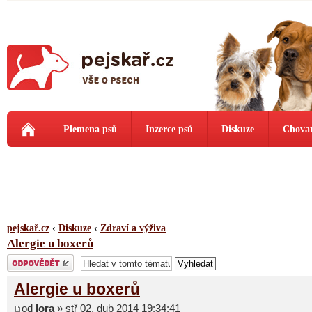
Plemena psů
Inzerce psů
Diskuze
Chovat
pejskař.cz
‹
Diskuze
‹
Zdraví a výživa
Alergie u boxerů
Odeslat odpověď
Alergie u boxerů
od
lora
» stř 02. dub 2014 19:34:41