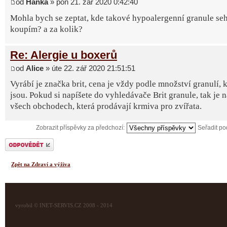
od
Hanka
» pon 21. zář 2020 0:42:40
Mohla bych se zeptat, kde takové hypoalergenní granule seh
koupím? a za kolik?
Re: Alergie u boxerů
od
Alice
» úte 22. zář 2020 21:51:51
Vyrábí je značka brit, cena je vždy podle množství granulí, k
jsou. Pokud si napíšete do vyhledávače Brit granule, tak je 
všech obchodech, která prodávají krmiva pro zvířata.
Zobrazit příspěvky za předchozí:
Seřadit p
Odeslat odpověď
Zpět na Zdraví a výživa
vyrobil © INET-SERVIS.CZ 2008 - 2014