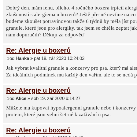
Dobrý den, mám fenu, bíleho, 4 ročného boxera trpícií alerg
zkušenosti s alergiema u boxerů? Ještě přesně nevíme na co 
budeme zkoušet potravinovou takže 6 týdnů by měla jíst po
granule, které jsou pro alergiky, tak jsem se chtěla zeptat ja
nám dopuručili? Děkuji za odpověď
Re: Alergie u boxerů
od
Hanka
» pát 18. zář 2020 10:24:03
Jak vybrat kvalitní granule a konzervy pro psa, který má ale
Za ideálních podmínek mu každý den vařím, ale to se nedá poř
Re: Alergie u boxerů
od
Alice
» sob 19. zář 2020 9:14:27
Můžete mu kupovat hypoalergenní granule nebo i konzervy 
protein, které jsou velmi šetrné k zažívání u psa.
Re: Alergie u boxerů