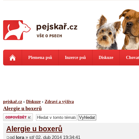
Plemena psů
Inzerce psů
Diskuze
Chovat
pejskař.cz
‹
Diskuze
‹
Zdraví a výživa
Alergie u boxerů
Odeslat odpověď
Alergie u boxerů
od
lora
» stř 02. dub 2014 19:34:41