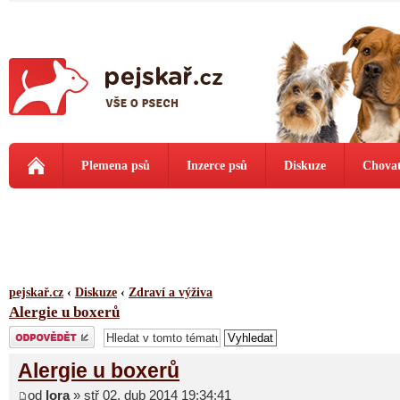
Plemena psů
Inzerce psů
Diskuze
Chovat
pejskař.cz
‹
Diskuze
‹
Zdraví a výživa
Alergie u boxerů
Odeslat odpověď
Alergie u boxerů
od
lora
» stř 02. dub 2014 19:34:41