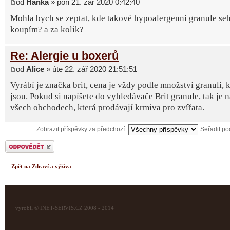
od
Hanka
» pon 21. zář 2020 0:42:40
Mohla bych se zeptat, kde takové hypoalergenní granule seh
koupím? a za kolik?
Re: Alergie u boxerů
od
Alice
» úte 22. zář 2020 21:51:51
Vyrábí je značka brit, cena je vždy podle množství granulí, k
jsou. Pokud si napíšete do vyhledávače Brit granule, tak je 
všech obchodech, která prodávají krmiva pro zvířata.
Zobrazit příspěvky za předchozí:
Seřadit p
Odeslat odpověď
Zpět na Zdraví a výživa
vyrobil © INET-SERVIS.CZ 2008 - 2014