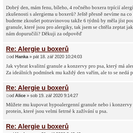
Dobrý den, mám fenu, bíleho, 4 ročného boxera trpícií alerg
zkušenosti s alergiema u boxerů? Ještě přesně nevíme na co 
budeme zkoušet potravinovou takže 6 týdnů by měla jíst po
granule, které jsou pro alergiky, tak jsem se chtěla zeptat ja
nám dopuručili? Děkuji za odpověď
Re: Alergie u boxerů
od
Hanka
» pát 18. zář 2020 10:24:03
Jak vybrat kvalitní granule a konzervy pro psa, který má ale
Za ideálních podmínek mu každý den vařím, ale to se nedá poř
Re: Alergie u boxerů
od
Alice
» sob 19. zář 2020 9:14:27
Můžete mu kupovat hypoalergenní granule nebo i konzervy 
protein, které jsou velmi šetrné k zažívání u psa.
Re: Alergie u boxerů